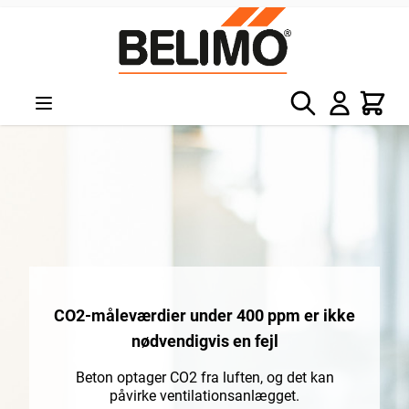
Skip to Content
Søg
Kurv
CO2-måleværdier under 400 ppm er ikke
nødvendigvis en fejl
Beton optager CO2 fra luften, og det kan
påvirke ventilationsanlægget.