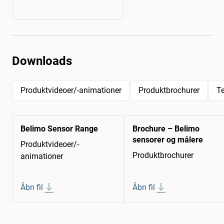
Downloads
Produktvideoer/-animationer
Produktbrochurer
T
Belimo Sensor Range
Brochure – Belimo
sensorer og målere
Produktvideoer/-
Produktbrochurer
animationer
Åbn fil
Åbn fil