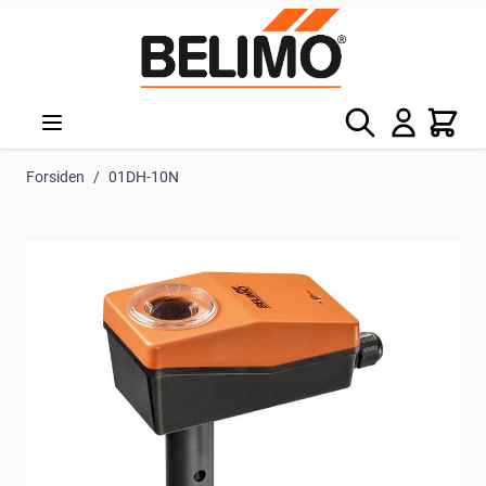
Skip to Content
Søg
Kurv
Forsiden
/
01DH-10N