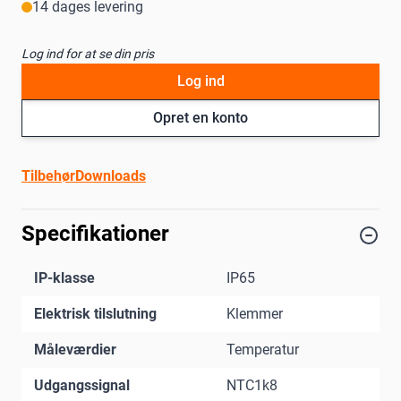
14 dages levering
Log ind for at se din pris
Log ind
Opret en konto
Tilbehør
Downloads
Specifikationer
IP-klasse
IP65
Elektrisk tilslutning
Klemmer
Måleværdier
Temperatur
Udgangssignal
NTC1k8