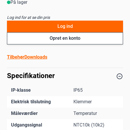
På lager
Log ind for at se din pris
Log ind
Opret en konto
Tilbehør
Downloads
Specifikationer
IP-klasse
IP65
Elektrisk tilslutning
Klemmer
Måleværdier
Temperatur
Udgangssignal
NTC10k (10k2)