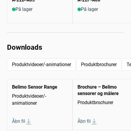
A-22D-A03
A-22P-A08
På lager
På lager
Downloads
Produktvideoer/-animationer
Produktbrochurer
T
Belimo Sensor Range
Brochure – Belimo
sensorer og målere
Produktvideoer/-
Produktbrochurer
animationer
Åbn fil
Åbn fil