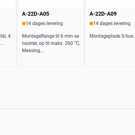
A-22D-A05
A-22D-A09
14 dages levering
14 dages levering
tål, 4
Montageflange til 6 mm se
Montageplade S-hus..
..
nsorrør, op til maks. 260 °C,
Messing...