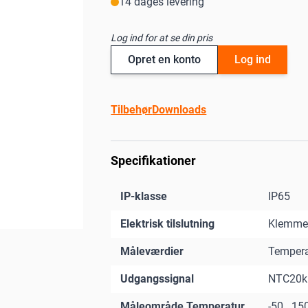
14 dages levering
Log ind for at se din pris
Opret en konto
Log ind
Tilbehør
Downloads
Specifikationer
IP-klasse
IP65
Elektrisk tilslutning
Klemme
Måleværdier
Tempera
Udgangssignal
NTC20k
Måleområde Temperatur
-50...15