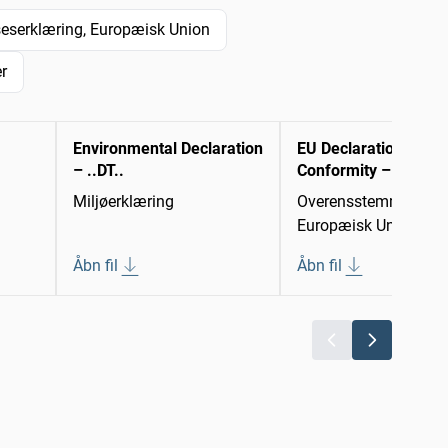
serklæring, Europæisk Union
r
Environmental Declaration
EU Declaration of
– ..DT..
Conformity – 01DT-
Miljøerklæring
Overensstemmelseser
Europæisk Union
Åbn fil
Åbn fil