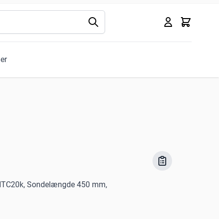
Kurv
ler
, NTC20k, Sondelængde 450 mm,