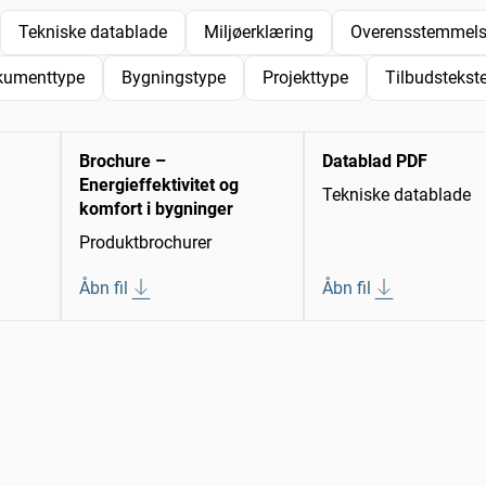
Tekniske datablade
Miljøerklæring
Overensstemmelse
kumenttype
Bygningstype
Projekttype
Tilbudstekste
Brochure –
Datablad PDF
Energieffektivitet og
Tekniske datablade
komfort i bygninger
Produktbrochurer
Åbn fil
Åbn fil