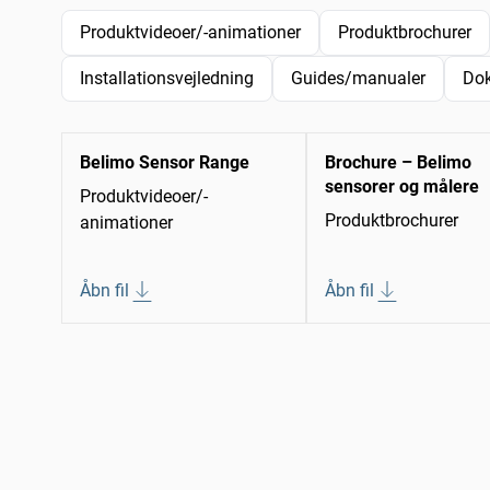
Produktvideoer/-animationer
Produktbrochurer
Installationsvejledning
Guides/manualer
Do
Belimo Sensor Range
Brochure – Belimo
sensorer og målere
Produktvideoer/-
Produktbrochurer
animationer
Åbn fil
Åbn fil