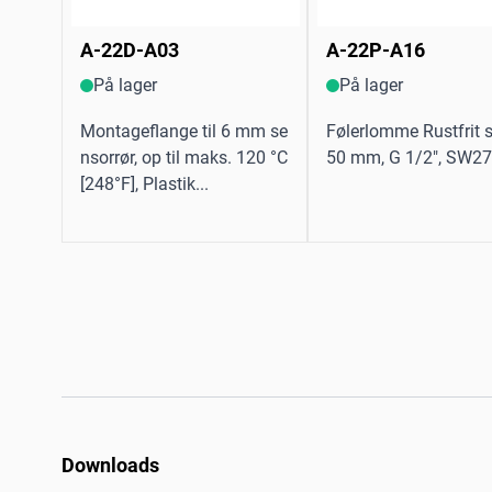
A-22D-A03
A-22P-A16
På lager
På lager
Montageflange til 6 mm se
Følerlomme Rustfrit s
nsorrør, op til maks. 120 °C
50 mm, G 1/2", SW27.
[248°F], Plastik...
Downloads