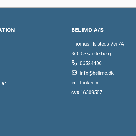
ATION
BELIMO A/S
Thomas Helsteds Vej 7A
8660
Skanderborg
86524400
info@belimo.dk
in
LinkedIn
lar
16509507
CVR