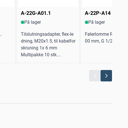
A-22G-A01.1
A-22P-A14
På lager
På lager
.
Tilslutningsadapter, flex-le
Følerlomme Rustfrit s
dning, M20x1.5, til kabelfor
00 mm, G 1/2", SW27.
skruning 1x 6 mm
Multipakke 10 stk....