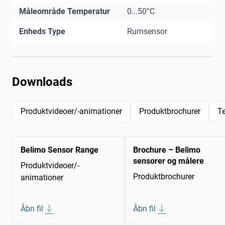
Måleområde Temperatur
0...50°C
Enheds Type
Rumsensor
Downloads
Produktvideoer/-animationer
Produktbrochurer
T
Belimo Sensor Range
Brochure – Belimo
sensorer og målere
Produktvideoer/-
Produktbrochurer
animationer
Åbn fil
Åbn fil