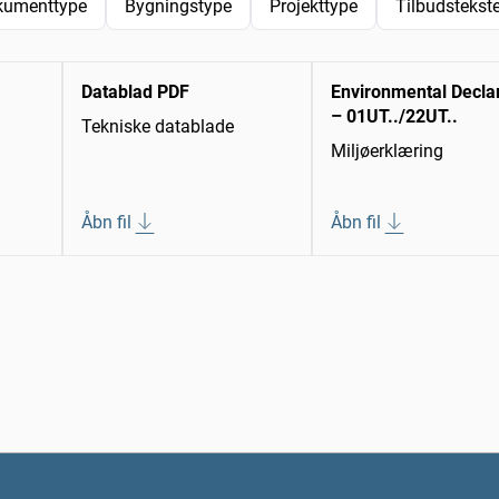
kumenttype
Bygningstype
Projekttype
Tilbudstekste
Datablad PDF
Environmental Decla
– 01UT../22UT..
Tekniske datablade
Miljøerklæring
Åbn fil
Åbn fil