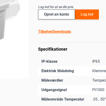
Log ind for at se din pris
Opret en konto
Log ind
Tilbehør
Downloads
Specifikationer
IP-klasse
IP65
Elektrisk tilslutning
Klemme
Måleværdier
Tempera
Udgangssignal
Pt1000
Måleområde Temperatur
-35...50