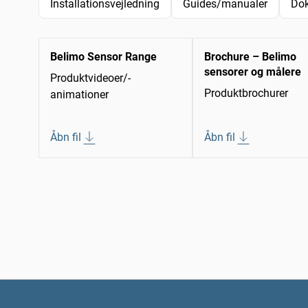
Installationsvejledning
Guides/manualer
Do
Belimo Sensor Range
Brochure – Belimo
sensorer og målere
Produktvideoer/-
Produktbrochurer
animationer
Åbn fil
Åbn fil