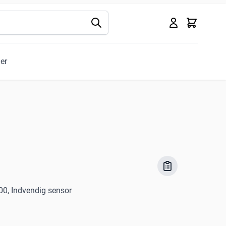
Kurv
ler
00, Indvendig sensor