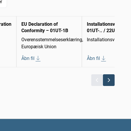
r
ration
EU Declaration of
Installationsvejledni
Conformity – 01UT-1B
01UT-.. / 22UT-..
Overensstemmelseserklæring,
Installationsvejledni
Europæisk Union
Åbn fil
Åbn fil