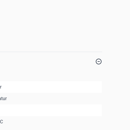
r
tur
°C