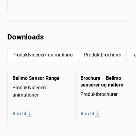
Downloads
Produktvideoer/-animationer
Produktbrochurer
T
Belimo Sensor Range
Brochure – Belimo
sensorer og målere
Produktvideoer/-
Produktbrochurer
animationer
Åbn fil
Åbn fil