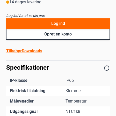
14 dages levering
Log ind for at se din pris
Log ind
Opret en konto
Tilbehør
Downloads
Specifikationer
IP-klasse
IP65
Elektrisk tilslutning
Klemmer
Måleværdier
Temperatur
Udgangssignal
NTC1k8