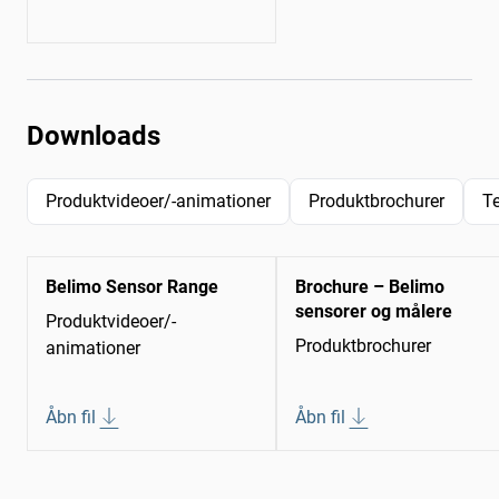
Downloads
Produktvideoer/-animationer
Produktbrochurer
T
Belimo Sensor Range
Brochure – Belimo
sensorer og målere
Produktvideoer/-
Produktbrochurer
animationer
Åbn fil
Åbn fil