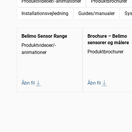
Produktvideoer/-animationer
Produktbrochurer
Installationsvejledning
Guides/manualer
Sys
Belimo Sensor Range
Brochure – Belimo
sensorer og målere
Produktvideoer/-
Produktbrochurer
animationer
Åbn fil
Åbn fil