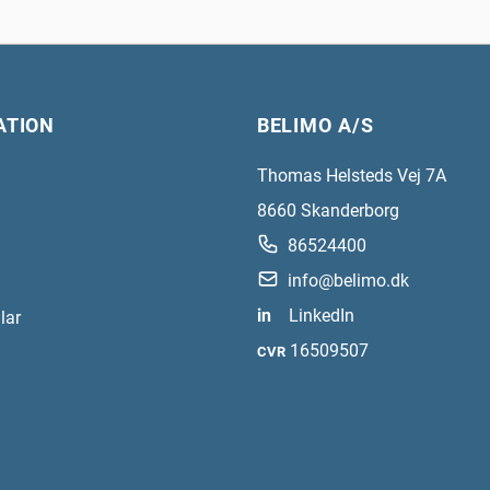
ATION
BELIMO A/S
Thomas Helsteds Vej 7A
8660
Skanderborg
86524400
info@belimo.dk
in
LinkedIn
lar
16509507
CVR