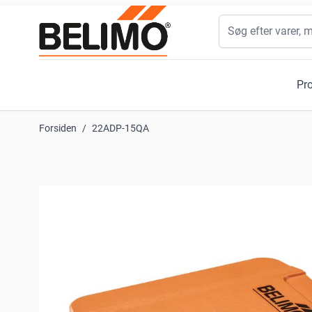
Skip to Content
Søg
Pr
Forsiden
/
22ADP-15QA