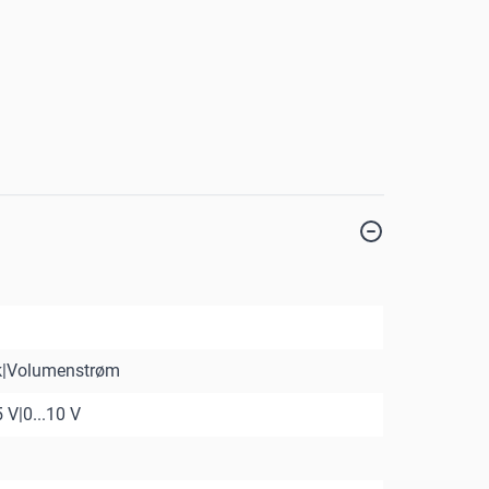
yk|Volumenstrøm
 V|0...10 V