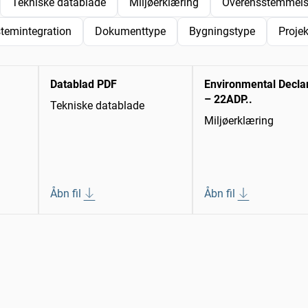
Tekniske datablade
Miljøerklæring
Overensstemmelse
temintegration
Dokumenttype
Bygningstype
Proje
Datablad PDF
Environmental Decla
– 22ADP..
Tekniske datablade
Miljøerklæring
Åbn fil
Åbn fil