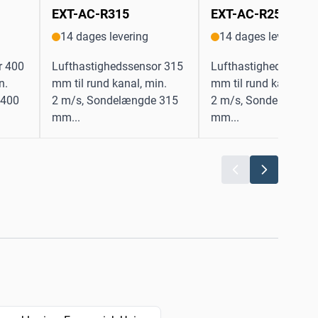
EXT-AC-R315
EXT-AC-R250
14 dages levering
14 dages levering
r 400
Lufthastighedssensor 315
Lufthastighedssenso
n.
mm til rund kanal, min.
mm til rund kanal, mi
 400
2 m/s, Sondelængde 315
2 m/s, Sondelængde
mm...
mm...