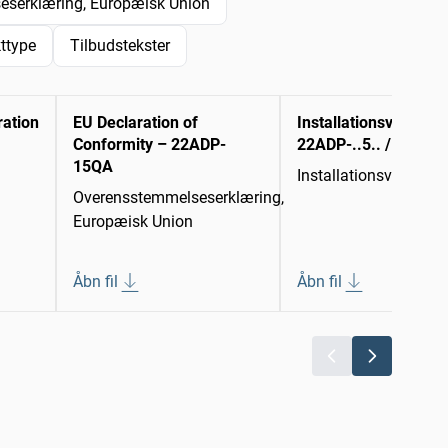
serklæring, Europæisk Union
kttype
Tilbudstekster
ration
EU Declaration of
Installationsvejledni
Conformity – 22ADP-
22ADP-..5.. / 22ADP-
15QA
Installationsvejledni
Overensstemmelseserklæring,
Europæisk Union
Åbn fil
Åbn fil