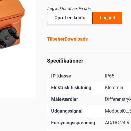
Log ind for at se din pris
Opret en konto
Log ind
Tilbehør
Downloads
Specifikationer
IP-klasse
IP65
Elektrisk tilslutning
Klemmer
Måleværdier
Differenstr
Udgangssignal
Modbus|0...5
Forsyningsspænding
AC/DC 24 V