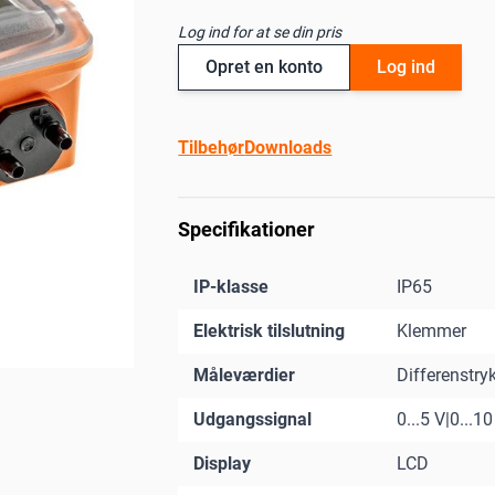
Log ind for at se din pris
Opret en konto
Log ind
Tilbehør
Downloads
Specifikationer
IP-klasse
IP65
Elektrisk tilslutning
Klemmer
Måleværdier
Differenstry
Udgangssignal
0...5 V|0...1
Display
LCD