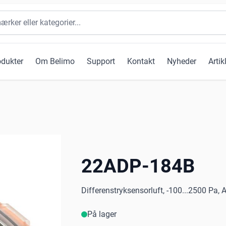
odukter
Om Belimo
Support
Kontakt
Nyheder
Artik
22ADP-184B
Differenstryksensorluft, -100...2500 Pa, Au
På lager