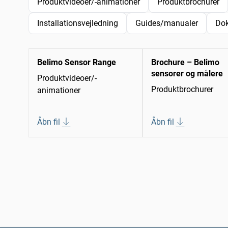
Produktvideoer/-animationer
Produktbrochurer
Installationsvejledning
Guides/manualer
Do
Belimo Sensor Range
Brochure – Belimo
sensorer og målere
Produktvideoer/-
Produktbrochurer
animationer
Åbn fil
Åbn fil