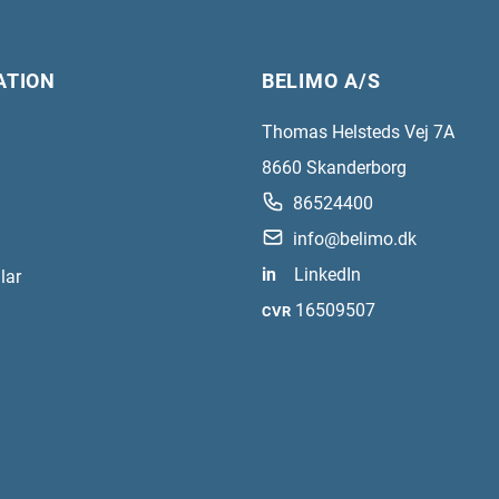
ATION
BELIMO A/S
Thomas Helsteds Vej 7A
8660
Skanderborg
86524400
info@belimo.dk
in
LinkedIn
lar
16509507
CVR