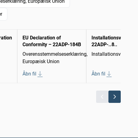
serklæring, Europæisk Union
r
ration
EU Declaration of
Installationsvejledni
Conformity – 22ADP-184B
22ADP-..8..
Overensstemmelseserklæring,
Installationsvejledni
Europæisk Union
Åbn fil
Åbn fil