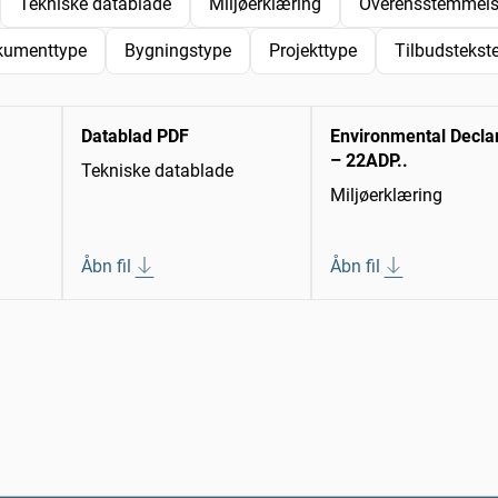
Tekniske datablade
Miljøerklæring
Overensstemmelse
kumenttype
Bygningstype
Projekttype
Tilbudstekste
Datablad PDF
Environmental Decla
– 22ADP..
Tekniske datablade
Miljøerklæring
Åbn fil
Åbn fil