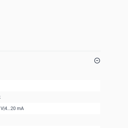
k
0 V|4...20 mA