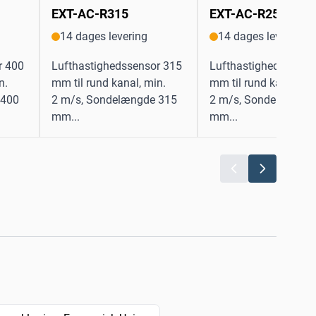
EXT-AC-R315
EXT-AC-R250
14 dages levering
14 dages levering
r 400
Lufthastighedssensor 315
Lufthastighedssenso
n.
mm til rund kanal, min.
mm til rund kanal, mi
 400
2 m/s, Sondelængde 315
2 m/s, Sondelængde
mm...
mm...