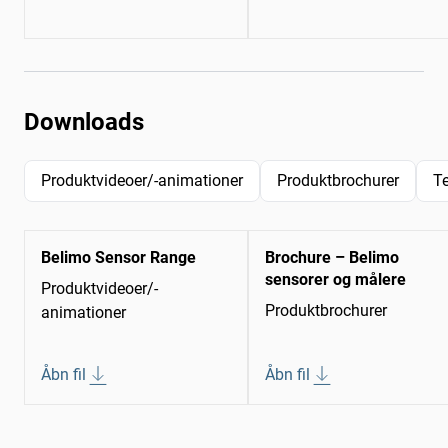
Downloads
Produktvideoer/-animationer
Produktbrochurer
T
Belimo Sensor Range
Brochure – Belimo
sensorer og målere
Produktvideoer/-
Produktbrochurer
animationer
Åbn fil
Åbn fil