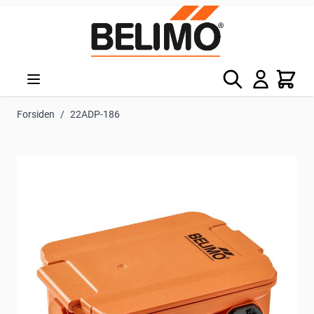
Skip to Content
Søg
Kurv
Forsiden
/
22ADP-186