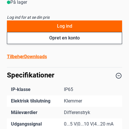
På lager
Log ind for at se din pris
Log ind
Opret en konto
Tilbehør
Downloads
Specifikationer
IP-klasse
IP65
Elektrisk tilslutning
Klemmer
Måleværdier
Differenstryk
Udgangssignal
0...5 V|0...10 V|4...20 mA