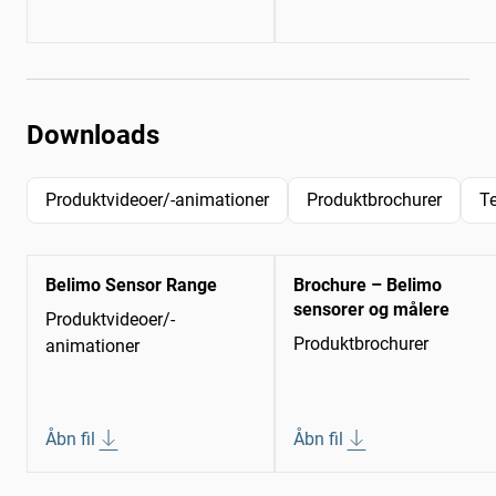
Downloads
Produktvideoer/-animationer
Produktbrochurer
T
Belimo Sensor Range
Brochure – Belimo
sensorer og målere
Produktvideoer/-
Produktbrochurer
animationer
Åbn fil
Åbn fil