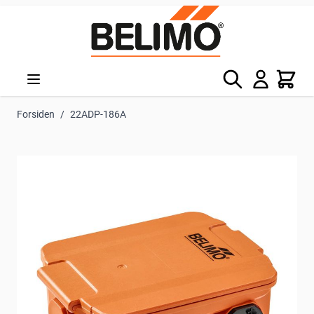
Skip to Content
Søg
Kurv
Forsiden
/
22ADP-186A