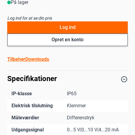
På lager
Log ind for at se din pris
Log ind
Opret en konto
Tilbehør
Downloads
Specifikationer
IP-klasse
IP65
Elektrisk tilslutning
Klemmer
Måleværdier
Differenstryk
Udgangssignal
0...5 V|0...10 V|4...20 mA