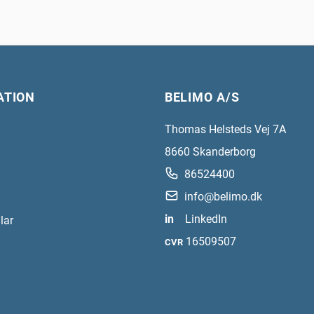
ATION
BELIMO A/S
Thomas Helsteds Vej 7A
8660
Skanderborg
86524400
info@belimo.dk
in
LinkedIn
lar
16509507
CVR