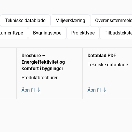
Tekniske datablade
Miljøerklæring
Overensstemmelse
kumenttype
Bygningstype
Projekttype
Tilbudstekste
Brochure –
Datablad PDF
Energieffektivitet og
Tekniske datablade
komfort i bygninger
Produktbrochurer
Åbn fil
Åbn fil