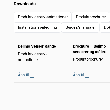
Downloads
Produktvideoer/-animationer
Produktbrochurer
Installationsvejledning
Guides/manualer
Do
Belimo Sensor Range
Brochure – Belimo
sensorer og målere
Produktvideoer/-
Produktbrochurer
animationer
Åbn fil
Åbn fil