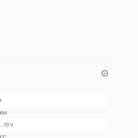
r
tur
...10 V
0°C