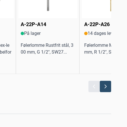
A-22P-A14
A-22P-A26
På lager
14 dages levering
lex-le
Følerlomme Rustfrit stål, 3
Følerlomme Messing,
belfor
00 mm, G 1/2", SW27...
mm, R 1/2", SW22...