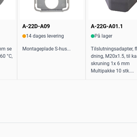
A-22D-A09
A-22G-A01.1
14 dages levering
På lager
 mm se
Montageplade S-hus...
Tilslutningsadapter, f
260 °C,
dning, M20x1.5, til ka
skruning 1x 6 mm
Multipakke 10 stk....