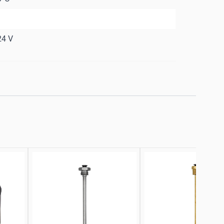
m
24 V