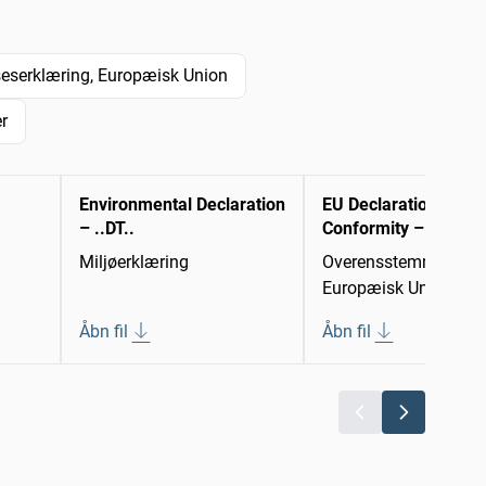
serklæring, Europæisk Union
r
Environmental Declaration
EU Declaration of
– ..DT..
Conformity – 22DT-
Miljøerklæring
Overensstemmelseser
Europæisk Union
Åbn fil
Åbn fil