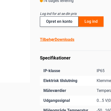
14 dages levering
Log ind for at se din pris
Opret en konto
Log ind
Tilbehør
Downloads
Specifikationer
IP-klasse
IP65
Elektrisk tilslutning
Klemme
Måleværdier
Tempera
Udgangssignal
0...5 V|0
Måleområde Temperatur
-50...16