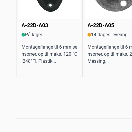
A-22D-A03
A-22D-A05
På lager
14 dages levering
Montageflange til 6 mm se
Montageflange til 6
nsorrør, op til maks. 120 °C
nsorrør, op til maks. 
[248°F], Plastik...
Messing...