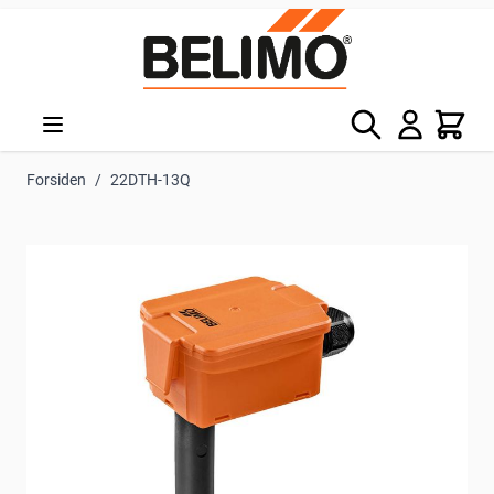
Skip to Content
Søg
Kurv
Forsiden
/
22DTH-13Q