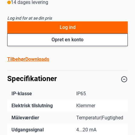
14 dages levering
Log ind for at se din pris
Log ind
Opret en konto
Tilbehør
Downloads
Specifikationer
IP-klasse
IP65
Elektrisk tilslutning
Klemmer
Måleværdier
Temperatur|Fugtighed
Udgangssignal
4...20 mA