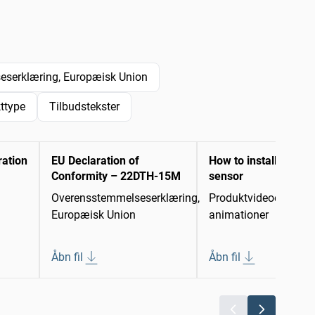
serklæring, Europæisk Union
kttype
Tilbudstekster
ration
EU Declaration of
How to install a 22DT
Conformity – 22DTH-15M
sensor
Overensstemmelseserklæring,
Produktvideoer/-
Europæisk Union
animationer
Åbn fil
Åbn fil