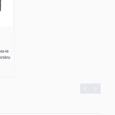
lex-le
orskru