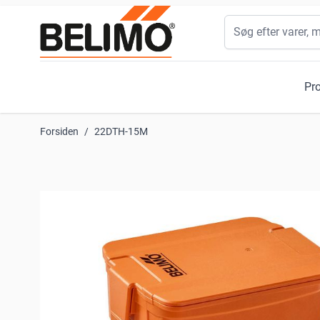
Skip to Content
Søg
Pr
Forsiden
/
22DTH-15M