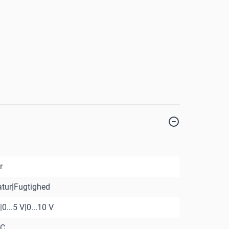
r
tur|Fugtighed
...5 V|0...10 V
°C