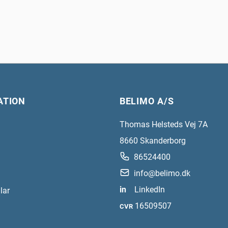
ATION
BELIMO A/S
Thomas Helsteds Vej 7A
8660
Skanderborg
86524400
info@belimo.dk
in
LinkedIn
lar
16509507
CVR