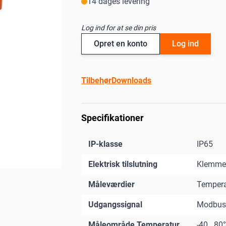
14 dages levering
Log ind for at se din pris
Opret en konto
Log ind
Tilbehør
Downloads
Specifikationer
IP-klasse
IP65
Elektrisk tilslutning
Klemme
Måleværdier
Tempera
Udgangssignal
Modbus|0
Måleområde Temperatur
-40...80