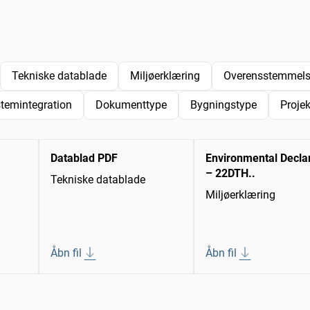
Tekniske datablade
Miljøerklæring
Overensstemmelse
temintegration
Dokumenttype
Bygningstype
Proje
Datablad PDF
Environmental Decla
– 22DTH..
Tekniske datablade
Miljøerklæring
Åbn fil
Åbn fil