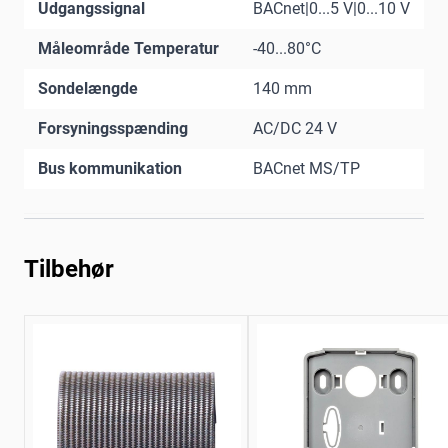
Udgangssignal
BACnet|0...5 V|0...10 V
Måleområde Temperatur
-40...80°C
Sondelængde
140 mm
Forsyningsspænding
AC/DC 24 V
Bus kommunikation
BACnet MS/TP
Tilbehør