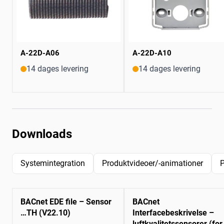
A-22D-A06
A-22D-A10
14 dages levering
14 dages levering
Downloads
Systemintegration
Produktvideoer/-animationer
P
BACnet EDE file – Sensor
BACnet
…TH (V22.10)
Interfacebeskrivelse –
luftkvalitetssensorer (for