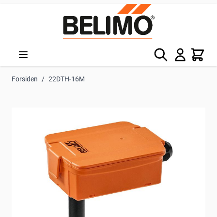
Skip to Content
Søg
Kurv
Forsiden
/
22DTH-16M