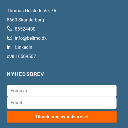
Thomas Helsteds Vej 7A
8660
Skanderborg
86524400
info@belimo.dk
in
LinkedIn
16509507
CVR
NYHEDSBREV
Tilmeld mig nyhedsbrevet