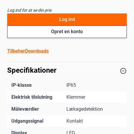
Log ind for at se din pris
Log ind
Opret en konto
Tilbehør
Downloads
Specifikationer
IP-klasse
IP65
Elektrisk tilslutning
Klemmer
Måleværdier
Lækagedetektion
Udgangssignal
Kontakt
Display
LED