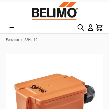
Skip to Content
Søg
Kurv
Forsiden
/
22HL-10