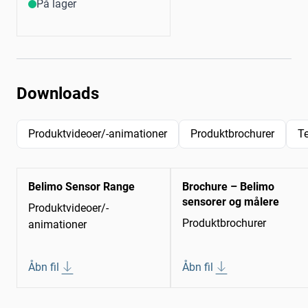
På lager
Downloads
Produktvideoer/-animationer
Produktbrochurer
T
Belimo Sensor Range
Brochure – Belimo
sensorer og målere
Produktvideoer/-
Produktbrochurer
animationer
Åbn fil
Åbn fil