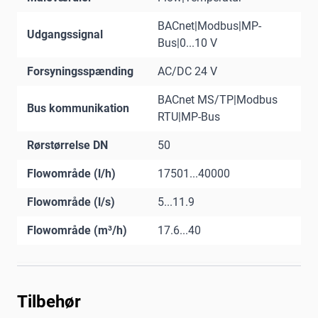
BACnet|Modbus|MP-
Udgangssignal
Bus|0...10 V
Forsyningsspænding
AC/DC 24 V
BACnet MS/TP|Modbus
Bus kommunikation
RTU|MP-Bus
Rørstørrelse DN
50
Flowområde (l/h)
17501...40000
Flowområde (l/s)
5...11.9
Flowområde (m³/h)
17.6...40
Tilbehør