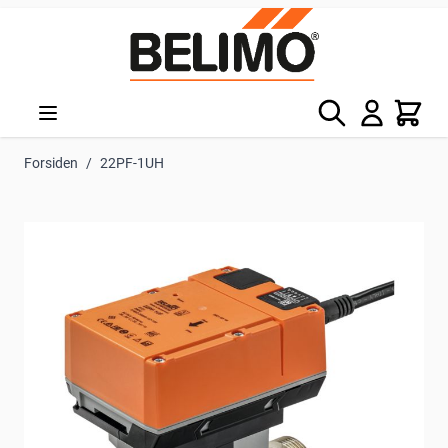
Skip to Content
Søg
Kurv
Forsiden
/
22PF-1UH