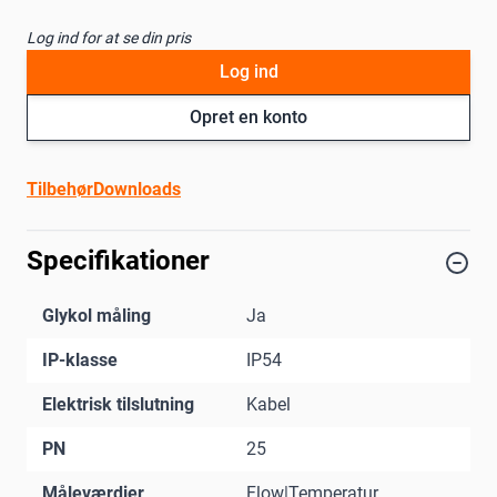
Log ind for at se din pris
Log ind
Opret en konto
Tilbehør
Downloads
Specifikationer
Glykol måling
Ja
IP-klasse
IP54
Elektrisk tilslutning
Kabel
PN
25
Måleværdier
Flow|Temperatur