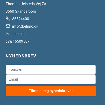
Thomas Helsteds Vej 7A
8660
Skanderborg
86524400
info@belimo.dk
in
LinkedIn
16509507
CVR
NYHEDSBREV
Tilmeld mig nyhedsbrevet