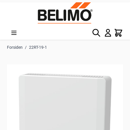
Skip to Content
Søg
Kurv
Forsiden
/
22RT-19-1