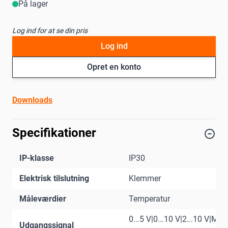
På lager
Log ind for at se din pris
Log ind
Opret en konto
Downloads
Specifikationer
IP-klasse
IP30
Elektrisk tilslutning
Klemmer
Måleværdier
Temperatur
0...5 V|0...10 V|2...10 V|MP-
Udgangssignal