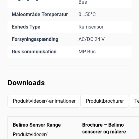
Bus
Måleområde Temperatur
0...50°C
Enheds Type
Rumsensor
Forsyningsspænding
AC/DC 24 V
Bus kommunikation
MP-Bus
Downloads
Produktvideoer/-animationer
Produktbrochurer
T
Belimo Sensor Range
Brochure – Belimo
sensorer og målere
Produktvideoer/-