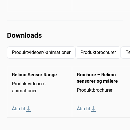
Downloads
Produktvideoer/-animationer
Produktbrochurer
T
Belimo Sensor Range
Brochure – Belimo
sensorer og målere
Produktvideoer/-
Produktbrochurer
animationer
Åbn fil
Åbn fil