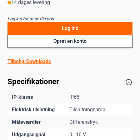
14 dages levering
Log ind for at se din pris
Log ind
Opret en konto
Tilbehør
Downloads
Specifikationer
IP-klasse
IP65
Elektrisk tilslutning
Tilslutningsprop
Måleværdier
Differenstryk
Udgangssignal
0...10 V