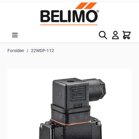
Skip to Content
Søg
Kurv
Forsiden
/
22WDP-112