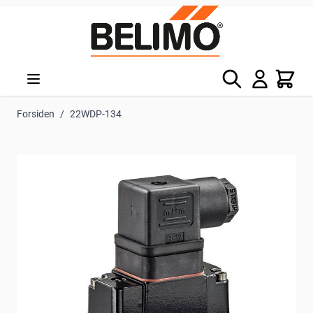
Skip to Content
Søg
Kurv
Forsiden
/
22WDP-134