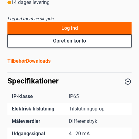
14 dages levering
Log ind for at se din pris
Log ind
Opret en konto
Tilbehør
Downloads
Specifikationer
IP-klasse
IP65
Elektrisk tilslutning
Tilslutningsprop
Måleværdier
Differenstryk
Udgangssignal
4...20 mA