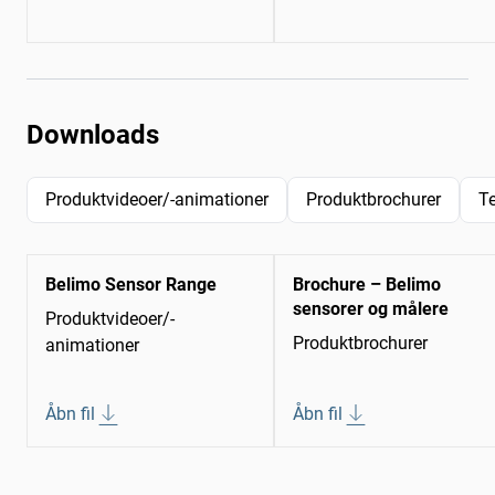
Downloads
Produktvideoer/-animationer
Produktbrochurer
T
Belimo Sensor Range
Brochure – Belimo
sensorer og målere
Produktvideoer/-
Produktbrochurer
animationer
Åbn fil
Åbn fil