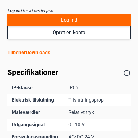
Log ind for at se din pris
Log ind
Opret en konto
Tilbehør
Downloads
Specifikationer
IP-klasse
IP65
Elektrisk tilslutning
Tilslutningsprop
Måleværdier
Relativt tryk
Udgangssignal
0...10 V
Forsyningsspænding
AC/DC 24 V