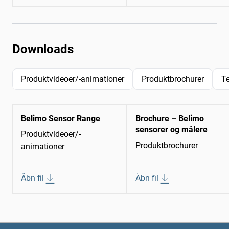
Downloads
Produktvideoer/-animationer
Produktbrochurer
T
Belimo Sensor Range
Brochure – Belimo
sensorer og målere
Produktvideoer/-
Produktbrochurer
animationer
Åbn fil
Åbn fil