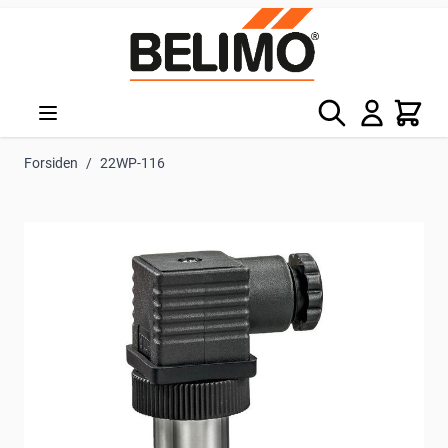
Skip to Content
Søg
Kurv
Forsiden
/
22WP-116