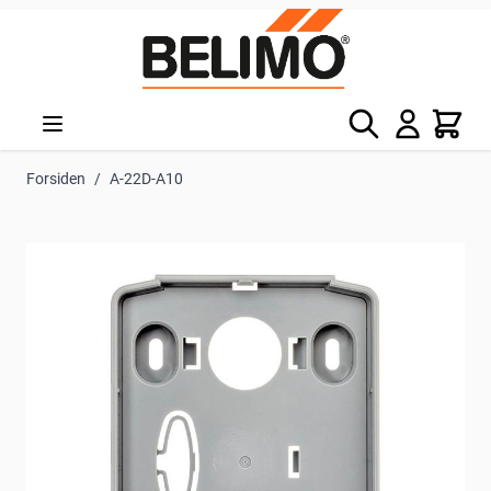
Skip to Content
Søg
Kurv
Forsiden
/
A-22D-A10