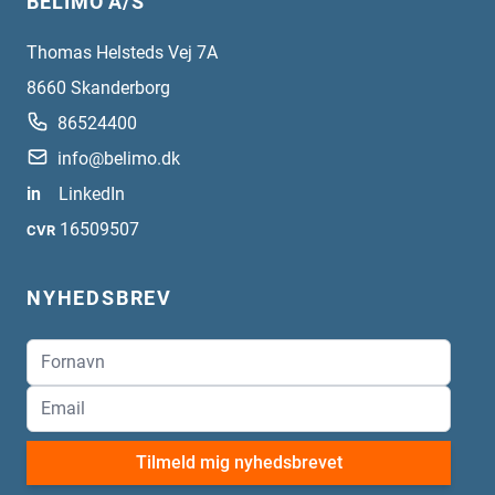
BELIMO A/S
Thomas Helsteds Vej 7A
8660
Skanderborg
86524400
info@belimo.dk
in
LinkedIn
16509507
CVR
NYHEDSBREV
Tilmeld mig nyhedsbrevet