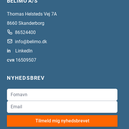
BELIMO A/S
Thomas Helsteds Vej 7A
8660
Skanderborg
86524400
info@belimo.dk
in
LinkedIn
16509507
CVR
NYHEDSBREV
Tilmeld mig nyhedsbrevet