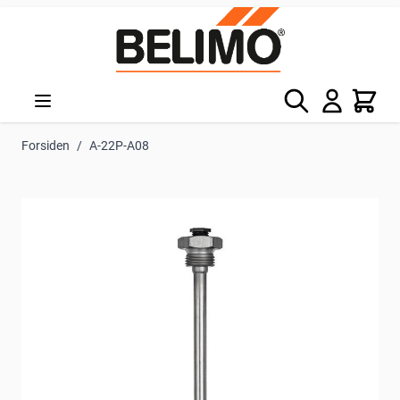
Skip to Content
Søg
Kurv
Forsiden
/
A-22P-A08