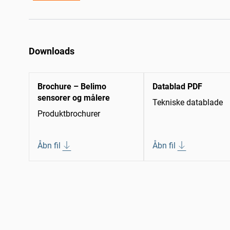
Downloads
Brochure – Belimo
Datablad PDF
sensorer og målere
Tekniske datablade
Produktbrochurer
Åbn fil
Åbn fil