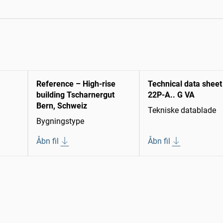
Reference – High-rise
Technical data sheet
building Tscharnergut
22P-A.. G VA
Bern, Schweiz
Tekniske datablade
Bygningstype
Åbn fil
Åbn fil