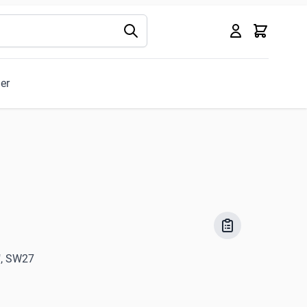
Kurv
ler
", SW27