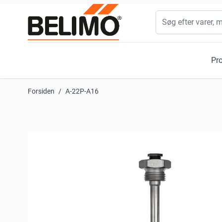
Skip to Content
Søg
Pr
Forsiden
/
A-22P-A16