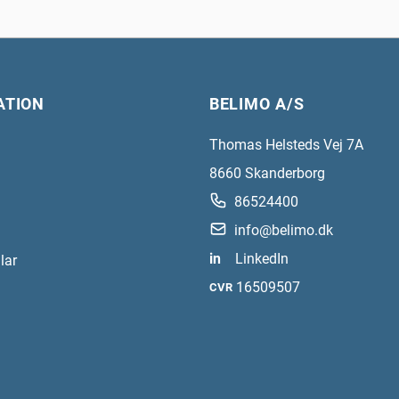
ATION
BELIMO A/S
Thomas Helsteds Vej 7A
8660
Skanderborg
86524400
info@belimo.dk
in
LinkedIn
lar
16509507
CVR