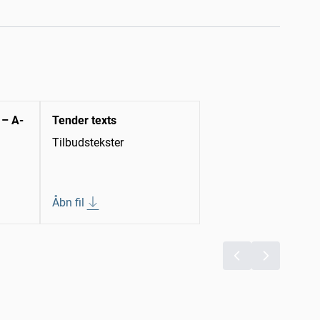
 – A-
Tender texts
Tilbudstekster
Åbn fil