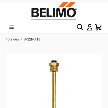
Skip to Content
Søg
Kurv
Forsiden
/
A-22P-A18