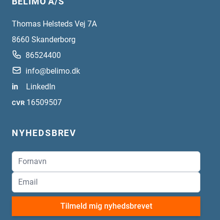
BELIMO A/S
Thomas Helsteds Vej 7A
8660
Skanderborg
86524400
info@belimo.dk
in
LinkedIn
16509507
CVR
NYHEDSBREV
Tilmeld mig nyhedsbrevet