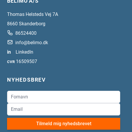
BELIMO A/S
Thomas Helsteds Vej 7A
8660
Skanderborg
86524400
info@belimo.dk
in
LinkedIn
16509507
CVR
NYHEDSBREV
Tilmeld mig nyhedsbrevet