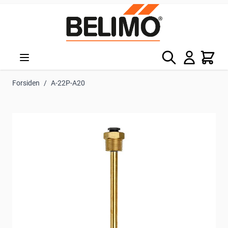
Skip to Content
Søg
Kurv
Forsiden
/
A-22P-A20