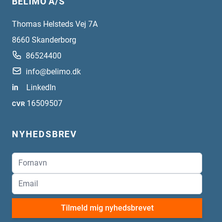
BELIMO A/S
Thomas Helsteds Vej 7A
8660
Skanderborg
86524400
info@belimo.dk
in
LinkedIn
16509507
CVR
NYHEDSBREV
Tilmeld mig nyhedsbrevet