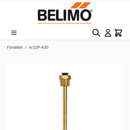
Skip to Content
Søg
Kurv
Forsiden
/
A-22P-A30