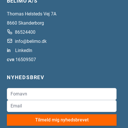
BELIMO A/S
Thomas Helsteds Vej 7A
8660
Skanderborg
86524400
info@belimo.dk
in
LinkedIn
16509507
CVR
NYHEDSBREV
Tilmeld mig nyhedsbrevet