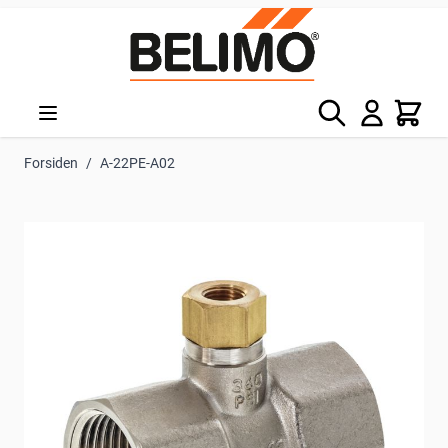
Skip to Content
Søg
Kurv
Forsiden
/
A-22PE-A02