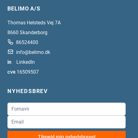
BELIMO A/S
Thomas Helsteds Vej 7A
8660
Skanderborg
86524400
info@belimo.dk
in
LinkedIn
16509507
CVR
NYHEDSBREV
Tilmeld mig nyhedsbrevet