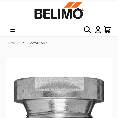
Skip to Content
Søg
Kurv
Forsiden
/
A-22WP-A02