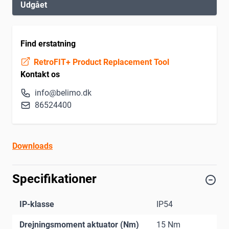
Udgået
Find erstatning
RetroFIT+ Product Replacement Tool
Kontakt os
info@belimo.dk
86524400
Downloads
Specifikationer
IP-klasse
IP54
Drejningsmoment aktuator (Nm)
15 Nm