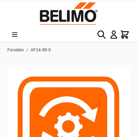
Skip to Content
Søg
Kurv
Forsiden
/
AF24-SR-S