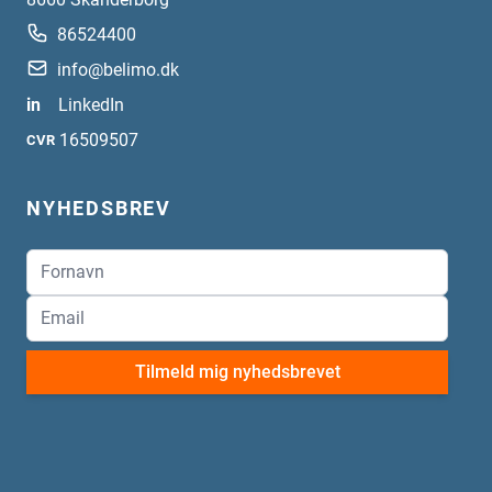
86524400
info@belimo.dk
in
LinkedIn
16509507
CVR
NYHEDSBREV
Tilmeld mig nyhedsbrevet