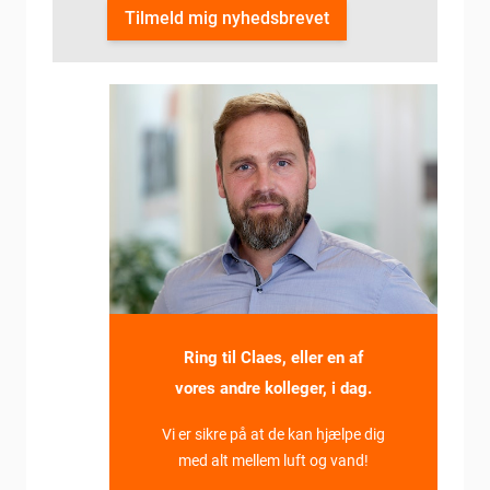
Tilmeld mig nyhedsbrevet
Ring til Claes, eller en af
vores andre kolleger, i dag.
Vi er sikre på at de kan hjælpe dig
med alt mellem luft og vand!