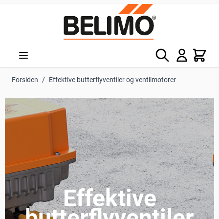
Skip to Content
Søg
Kurv
Forsiden
/
Effektive butterflyventiler og ventilmotorer
Effektive
butterflyventiler