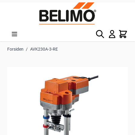
Skip to Content
Søg
Kurv
Forsiden
/
AVK230A-3-RE