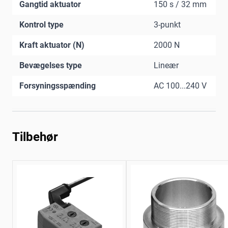
Gangtid aktuator
150 s / 32 mm
Kontrol type
3-punkt
Kraft aktuator (N)
2000 N
Bevægelses type
Lineær
Forsyningsspænding
AC 100...240 V
Tilbehør