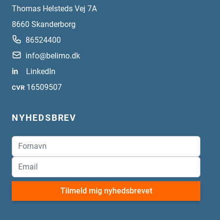
Thomas Helsteds Vej 7A
8660
Skanderborg
86524400
info@belimo.dk
in
LinkedIn
16509507
CVR
NYHEDSBREV
Tilmeld mig nyhedsbrevet