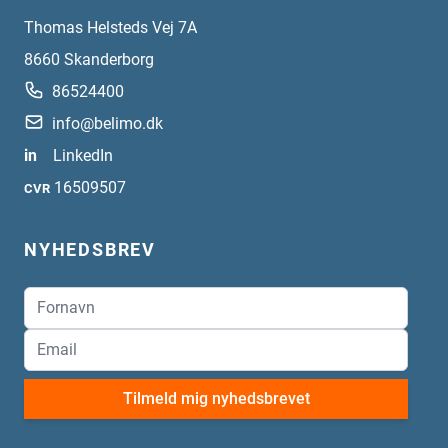
Thomas Helsteds Vej 7A
8660
Skanderborg
86524400
info@belimo.dk
in
LinkedIn
16509507
CVR
NYHEDSBREV
Tilmeld mig nyhedsbrevet