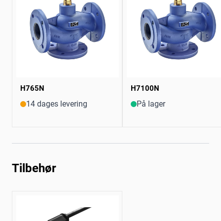
H765N
H7100N
14 dages levering
På lager
Tilbehør