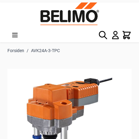
Skip to Content
Søg
Kurv
Forsiden
/
AVK24A-3-TPC