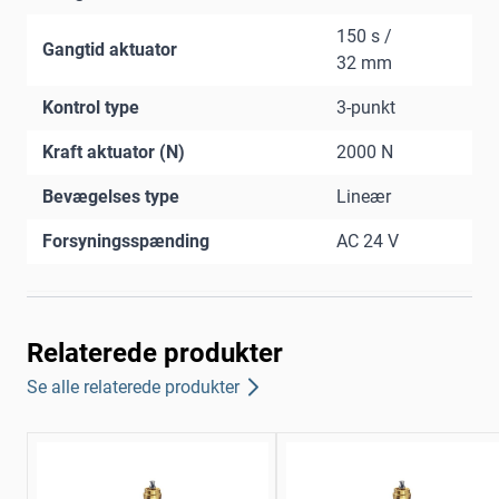
150 s /
Gangtid aktuator
32 mm
Kontrol type
3-punkt
Kraft aktuator (N)
2000 N
Bevægelses type
Lineær
Forsyningsspænding
AC 24 V
Relaterede produkter
Se alle relaterede produkter