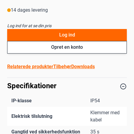
14 dages levering
Log ind for at se din pris
Log ind
Opret en konto
Relaterede produkter
Tilbehør
Downloads
Specifikationer
IP-klasse
IP54
Klemmer med
Elektrisk tilslutning
kabel
Gangtid ved sikkerhedsfunktion
35 s