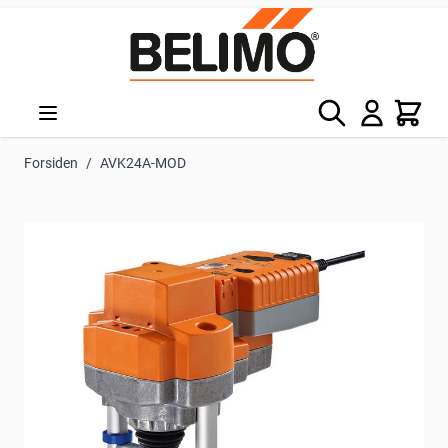
Skip to Content
Søg
Kurv
Forsiden
/
AVK24A-MOD