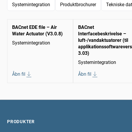
Systemintegration
Produktbrochurer
Tekniske da
BACnet EDE file – Air
BACnet
Water Actuator (V3.0.8)
Interfacebeskrivelse –
luft-/vandaktuatorer (til
Systemintegration
applikationssoftwarevers
3.03)
Systemintegration
Åbn fil
Åbn fil
PRODUKTER