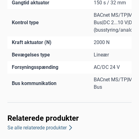
Gangtid aktuator
150 s / 32 mm
BACnet MS/TP|Mod
Kontrol type
Bus|DC 2...10 V|DC 0
(busstyring/analog)
Kraft aktuator (N)
2000 N
Bevægelses type
Lineær
Forsyningsspænding
AC/DC 24 V
BACnet MS/TP|Mod
Bus kommunikation
Bus
Relaterede produkter
Se alle relaterede produkter