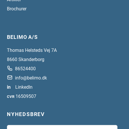
Brochurer
BELIMO A/S
Thomas Helsteds Vej 7A
8660
Skanderborg
86524400
info@belimo.dk
in
LinkedIn
16509507
CVR
NYHEDSBREV