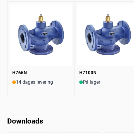
H765N
H7100N
14 dages levering
På lager
Downloads