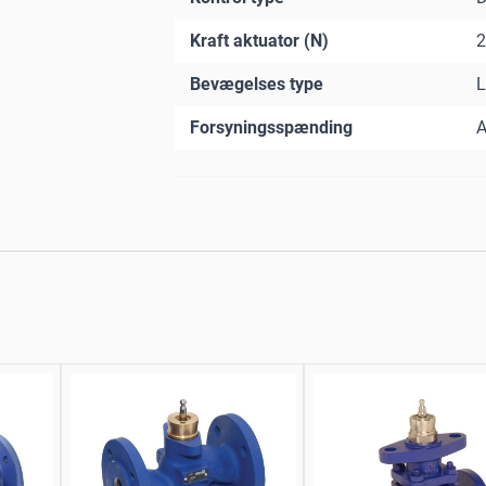
Kraft aktuator (N)
2
Bevægelses type
L
Forsyningsspænding
A