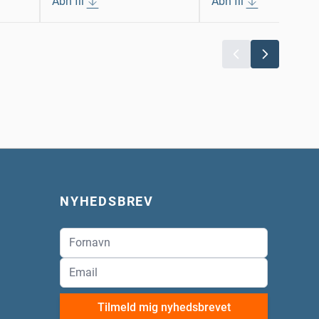
Åbn fil
Åbn fil
NYHEDSBREV
Tilmeld mig nyhedsbrevet