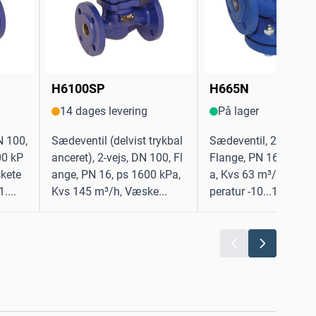
H6100SP
H665N
14 dages levering
På lager
N 100,
Sædeventil (delvist trykbal
Sædeventil, 2-vejs, D
00 kP
anceret), 2-vejs, DN 100, Fl
Flange, PN 16, ps 16
kete
ange, PN 16, ps 1600 kPa,
a, Kvs 63 m³/h, Væs
....
Kvs 145 m³/h, Væske...
peratur -10...120°C [14