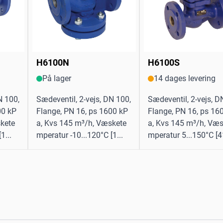
H6100N
H6100S
På lager
14 dages levering
N 100,
Sædeventil, 2-vejs, DN 100,
Sædeventil, 2-vejs, D
00 kP
Flange, PN 16, ps 1600 kP
Flange, PN 16, ps 16
kete
a, Kvs 145 m³/h, Væskete
a, Kvs 145 m³/h, Væs
1...
mperatur -10...120°C [1...
mperatur 5...150°C [41