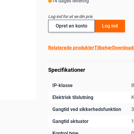
14 dages levering
Log ind for at se din pris
Opret en konto
Log ind
Relaterede produkter
Tilbehør
Download
Specifikationer
IP-klasse
I
Elektrisk tilslutning
K
Gangtid ved sikkerhedsfunktion
3
Gangtid aktuator
1
Kontrol type
D