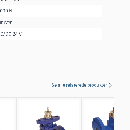
000 N
ineær
C/DC 24 V
Se alle relaterede produkter