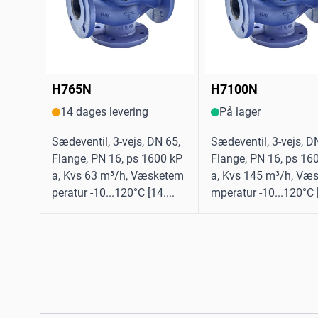
H765N
H7100N
14 dages levering
På lager
Sædeventil, 3-vejs, DN 65,
Sædeventil, 3-vejs, D
Flange, PN 16, ps 1600 kP
Flange, PN 16, ps 16
a, Kvs 63 m³/h, Væsketem
a, Kvs 145 m³/h, Væs
peratur -10...120°C [14....
mperatur -10...120°C [