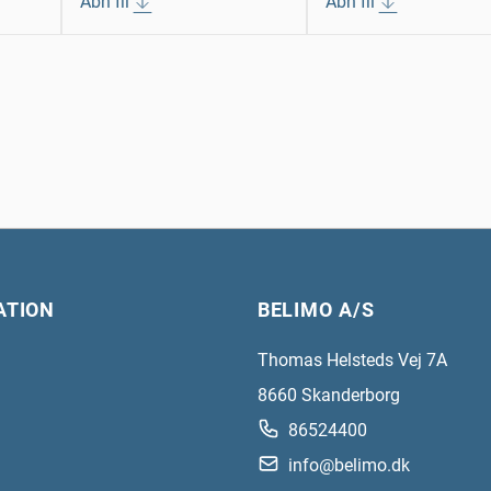
Åbn fil
Åbn fil
ATION
BELIMO A/S
Thomas Helsteds Vej 7A
8660
Skanderborg
86524400
info@belimo.dk