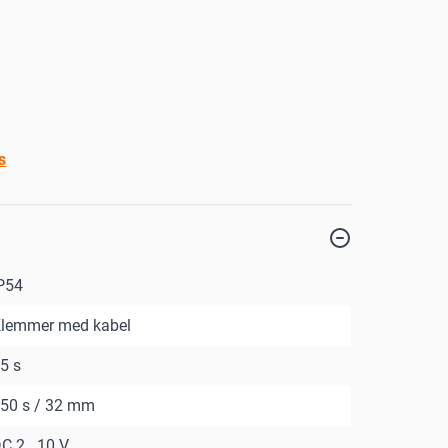
s
P54
lemmer med kabel
5 s
50 s / 32 mm
C 2...10 V