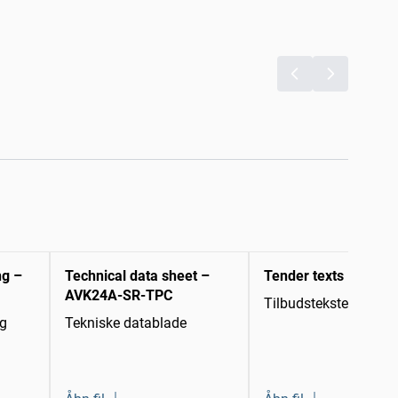
ng –
Technical data sheet –
Tender texts
AVK24A-SR-TPC
Tilbudstekster
ng
Tekniske datablade