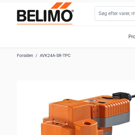
Skip to Content
Søg
Pr
Forsiden
/
AVK24A-SR-TPC