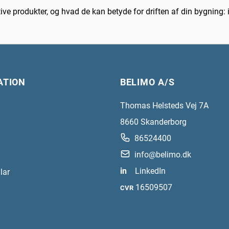
ive produkter, og hvad de kan betyde for driften af din bygning:
ATION
BELIMO A/S
Thomas Helsteds Vej 7A
8660
Skanderborg
86524400
info@belimo.dk
in
LinkedIn
lar
16509507
CVR