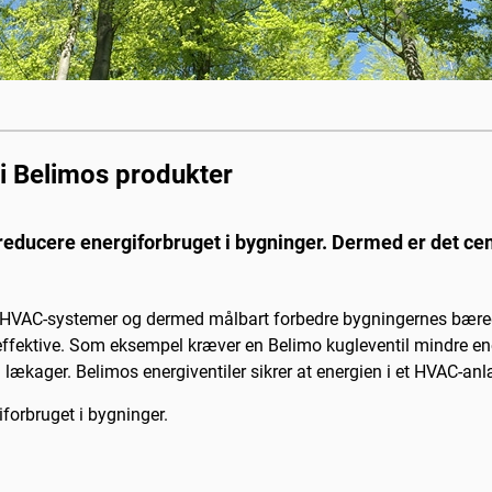
i Belimos produkter
educere energiforbruget i bygninger. Dermed er det cent
ers HVAC-systemer og dermed målbart forbedre bygningernes bær
effektive. Som eksempel kræver en Belimo kugleventil mindre ene
 lækager. Belimos energiventiler sikrer at energien i et HVAC-an
forbruget i bygninger.