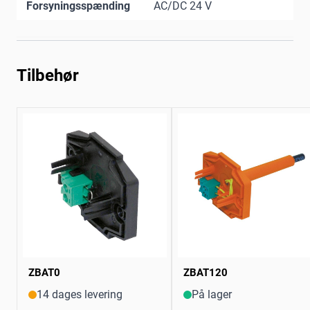
Forsyningsspænding
AC/DC 24 V
Tilbehør
ZBAT0
ZBAT120
14 dages levering
På lager