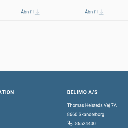
Åbn fil
Åbn fil
ATION
BELIMO A/S
Thomas Helsteds Vej 7A
8660
Skanderborg
86524400