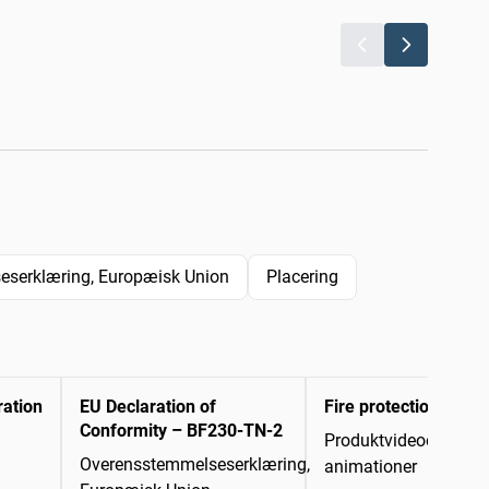
serklæring, Europæisk Union
Placering
ration
EU Declaration of
Fire protection scena
Conformity – BF230-TN-2
Produktvideoer/-
Overensstemmelseserklæring,
animationer