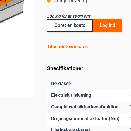
14 dages levering
Log ind for at se din pris
Opret en konto
Log ind
Tilbehør
Downloads
Specifikationer
IP-klasse
Elektrisk tilslutning
Gangtid ved sikkerhedsfunktion
Drejningsmoment aktuator (Nm)
Hjælpekontaktsæt