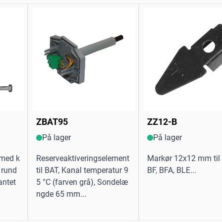
ZBAT95
ZZ12-B
På lager
På lager
 med k
Reserveaktiveringselement
Markør 12x12 mm til 
 rund
til BAT, Kanal temperatur 9
BF, BFA, BLE...
antet
5 °C (farven grå), Sondelæ
ngde 65 mm...