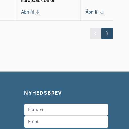
Europæisk Union
Åbn fil
Åbn fil
NYHEDSBREV