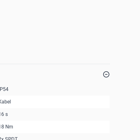
IP54
Kabel
16 s
18 Nm
2x SPDT