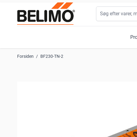
Skip to Content
Søg
Pr
Forsiden
/
BF230-TN-2