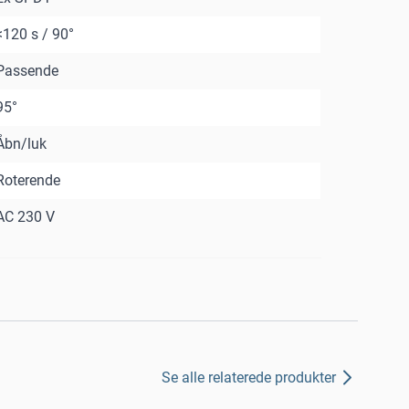
<120 s / 90°
Passende
95°
Åbn/luk
Roterende
AC 230 V
Se alle relaterede produkter