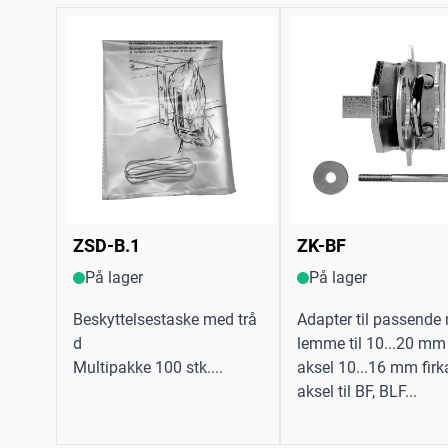
ZSD-B.1
ZK-BF
På lager
På lager
Beskyttelsestaske med trå
Adapter til passende
d
lemme til 10...20 mm
Multipakke 100 stk....
aksel 10...16 mm firk
aksel til BF, BLF...