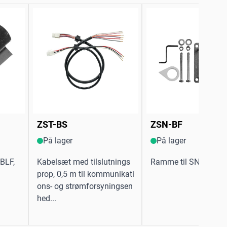
ZST-BS
ZSN-BF
På lager
På lager
BLF,
Kabelsæt med tilslutnings
Ramme til SN2-C7 for 
prop, 0,5 m til kommunikati
ons- og strømforsyningsen
hed...