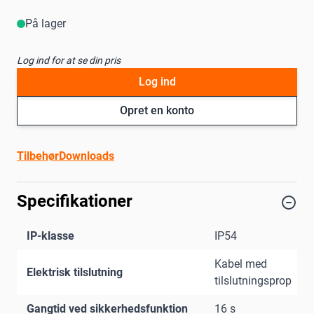
På lager
Log ind for at se din pris
Log ind
Opret en konto
Tilbehør
Downloads
Specifikationer
IP-klasse
IP54
Kabel med
Elektrisk tilslutning
tilslutningsprop
Gangtid ved sikkerhedsfunktion
16 s