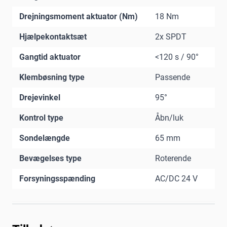
Drejningsmoment aktuator (Nm)
18 Nm
Hjælpekontaktsæt
2x SPDT
Gangtid aktuator
<120 s / 90°
Klembøsning type
Passende
Drejevinkel
95°
Kontrol type
Åbn/luk
Sondelængde
65 mm
Bevægelses type
Roterende
Forsyningsspænding
AC/DC 24 V