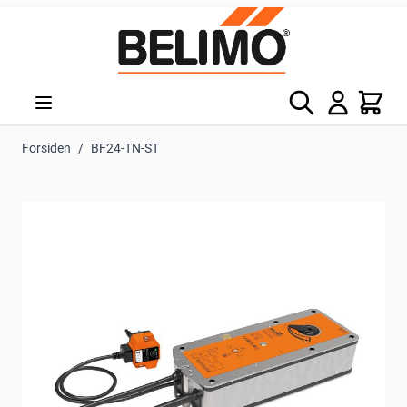
Skip to Content
Søg
Kurv
Forsiden
/
BF24-TN-ST