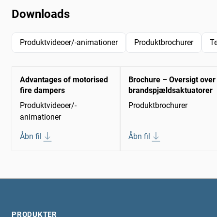
Downloads
Produktvideoer/-animationer
Produktbrochurer
T
Advantages of motorised
Brochure – Oversigt over
fire dampers
brandspjældsaktuatorer
Produktvideoer/-
Produktbrochurer
animationer
Åbn fil
Åbn fil
PRODUKTER