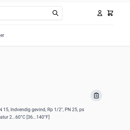
Kurv
ler
N 15, Indvendig gevind, Rp 1/2", PN 25, ps
ur 2...60°C [36...140°F]