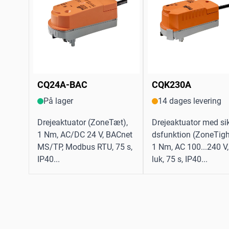
CQ24A-BAC
CQK230A
På lager
14 dages levering
Drejeaktuator (ZoneTæt),
Drejeaktuator med si
1 Nm, AC/DC 24 V, BACnet
dsfunktion (ZoneTigh
MS/TP, Modbus RTU, 75 s,
1 Nm, AC 100...240 V
IP40...
luk, 75 s, IP40...