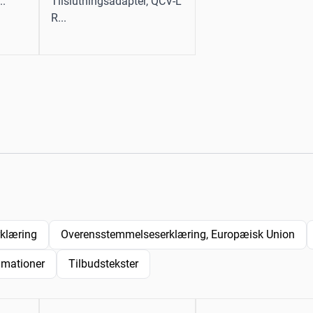
..
Tilslutningsadapter, QCV-L
R...
rklæring
Overensstemmelseserklæring, Europæisk Union
imationer
Tilbudstekster