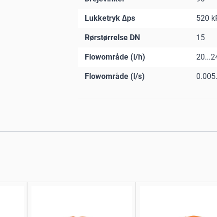
Lukketryk ∆ps
520 k
Rørstørrelse DN
15
Flowområde (l/h)
20...
Flowområde (l/s)
0.005.