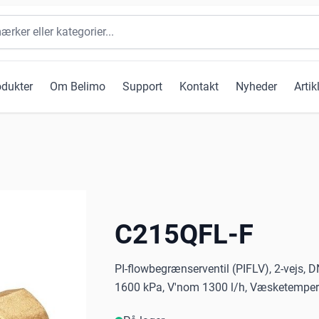
odukter
Om Belimo
Support
Kontakt
Nyheder
Artik
C215QFL-F
PI-flowbegrænserventil (PIFLV), 2-vejs, D
1600 kPa, V'nom 1300 l/h, Væsketemperat