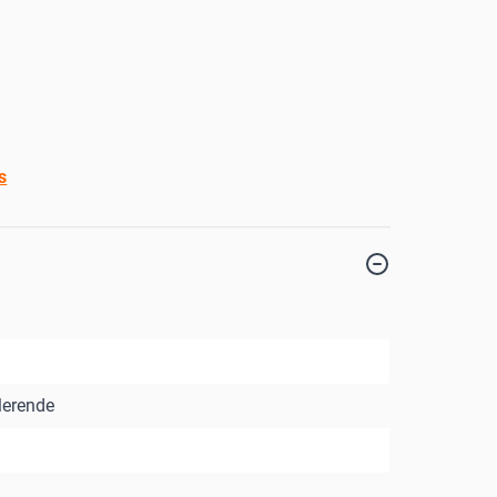
s
erende