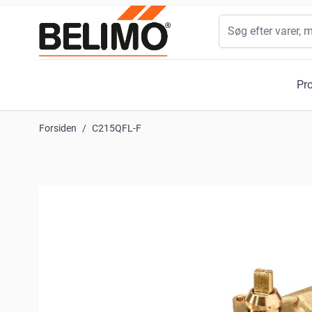
Skip to Content
Søg
Pr
Forsiden
/
C215QFL-F