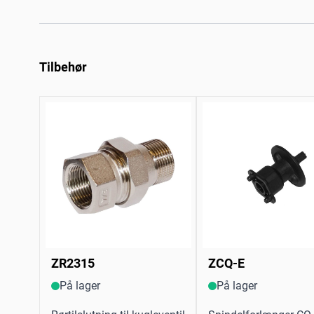
Tilbehør
ZR2315
ZCQ-E
På lager
På lager