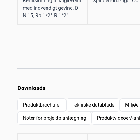
Rørtilslutning til kugleventil
Spindelforlænger CQ.
med indvendigt gevind, D
N 15, Rp 1/2", R 1/2"...
Downloads
Produktbrochurer
Tekniske datablade
Miljøe
Noter for projektplanlægning
Produktvideoer/-an