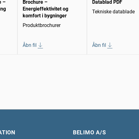
e –
Brochure –
Datablad PDF
ing
Energieffektivitet og
Tekniske datablade
komfort i bygninger
Produktbrochurer
Åbn fil
Åbn fil
ATION
BELIMO A/S