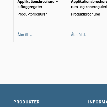
Applikationsbrochure –
Applikationsbrochur
luftaggregater
rum- og zonereguler
Produktbrochurer
Produktbrochurer
Åbn fil
Åbn fil
PRODUKTER
INFORM