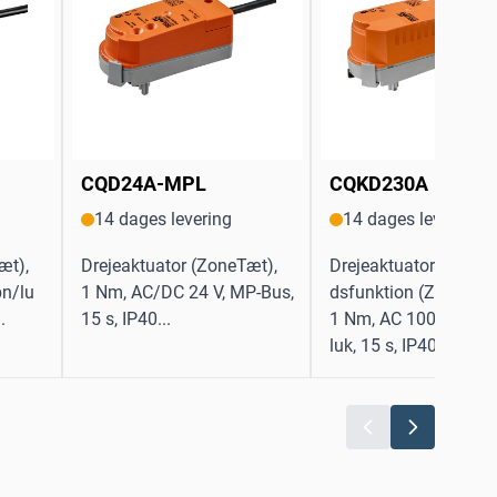
CQD24A-MPL
CQKD230A
14 dages levering
14 dages levering
æt),
Drejeaktuator (ZoneTæt),
Drejeaktuator med si
bn/lu
1 Nm, AC/DC 24 V, MP-Bus,
dsfunktion (ZoneTigh
.
15 s, IP40...
1 Nm, AC 100...240 V
luk, 15 s, IP40...