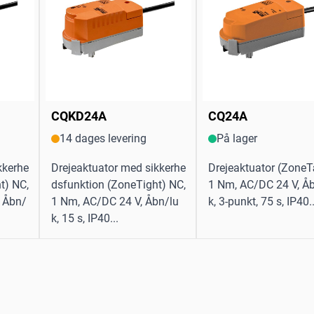
CQKD24A
CQ24A
14 dages levering
På lager
kkerhe
Drejeaktuator med sikkerhe
Drejeaktuator (ZoneT
t) NC,
dsfunktion (ZoneTight) NC,
1 Nm, AC/DC 24 V, Å
, Åbn/
1 Nm, AC/DC 24 V, Åbn/lu
k, 3-punkt, 75 s, IP40..
k, 15 s, IP40...