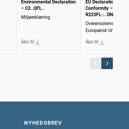
Environmental Declaration
EU Declaration of
– C2..QFL..
Conformity – C2..QFL
R225FL-.. DN 15...25
Miljøerklæring
Overensstemmelseser
Europæisk Union
Åbn fil
Åbn fil
NYHEDSBREV