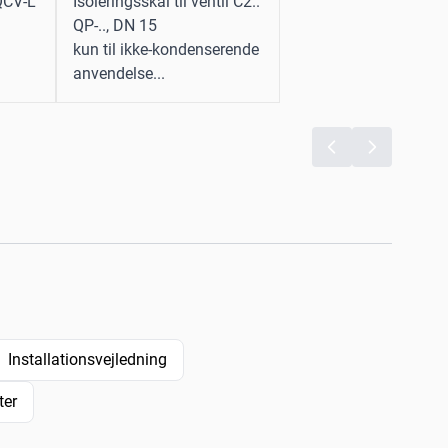
 QCV-L
Isoleringsskal til ventil C2..
QP-.., DN 15
kun til ikke-kondenserende
anvendelse...
Installationsvejledning
ter