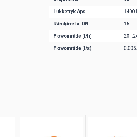
Lukketryk ∆ps
1400 
Rørstørrelse DN
15
Flowområde (l/h)
20...
Flowområde (l/s)
0.005.