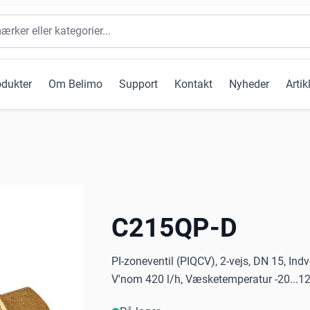
odukter
Om Belimo
Support
Kontakt
Nyheder
Artik
C215QP-D
PI-zoneventil (PIQCV), 2-vejs, DN 15, Ind
V'nom 420 l/h, Væsketemperatur -20...120