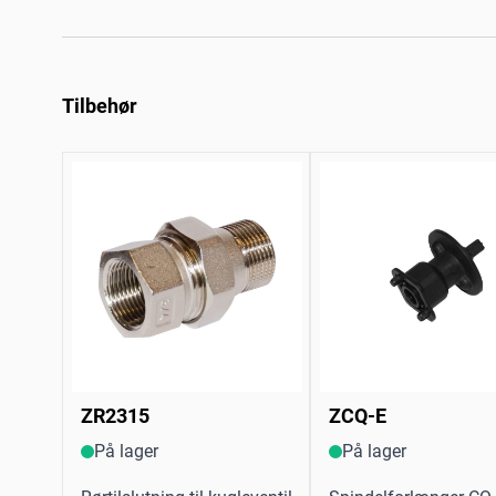
Tilbehør
ZR2315
ZCQ-E
På lager
På lager