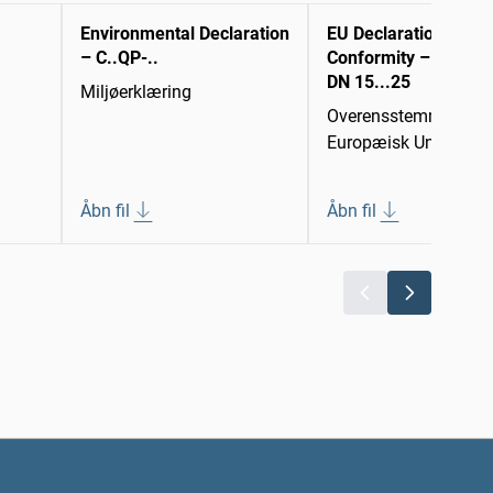
Environmental Declaration
EU Declaration of
– C..QP-..
Conformity – C2..QP..
DN 15...25
Miljøerklæring
Overensstemmelseser
Europæisk Union
Åbn fil
Åbn fil