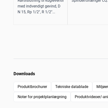
Rørtilslutning til kugleventil
Spindelforlænger CQ.
med indvendigt gevind, D
N 15, Rp 1/2", R 1/2"...
Downloads
Produktbrochurer
Tekniske datablade
Miljøe
Noter for projektplanlægning
Produktvideoer/-an