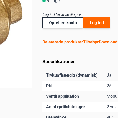
På lager
Log ind for at se din pris
Opret en konto
Log ind
Relaterede produkter
Tilbehør
Download
Specifikationer
Trykuafhængig (dynamisk)
Ja
PN
25
Ventil applikation
Modul
Antal rørtilslutninger
2-vejs
Drejevinkel
90°