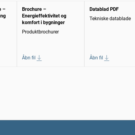
e –
Brochure –
Datablad PDF
ing
Energieffektivitet og
Tekniske datablade
komfort i bygninger
Produktbrochurer
Åbn fil
Åbn fil