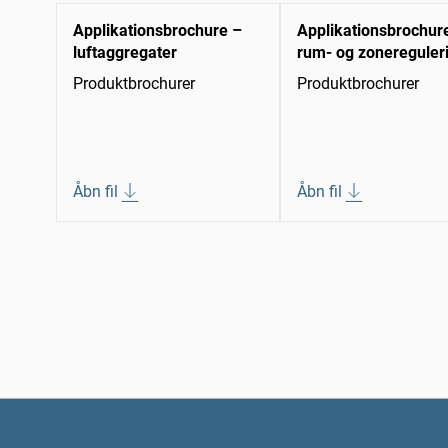
Applikationsbrochure –
Applikationsbrochur
luftaggregater
rum- og zonereguler
Produktbrochurer
Produktbrochurer
Åbn fil
Åbn fil