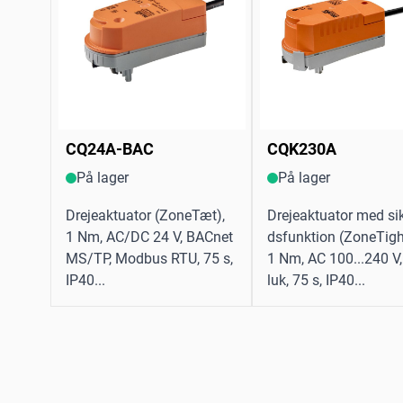
CQ24A-BAC
CQK230A
På lager
På lager
Drejeaktuator (ZoneTæt),
Drejeaktuator med si
1 Nm, AC/DC 24 V, BACnet
dsfunktion (ZoneTigh
MS/TP, Modbus RTU, 75 s,
1 Nm, AC 100...240 V
IP40...
luk, 75 s, IP40...