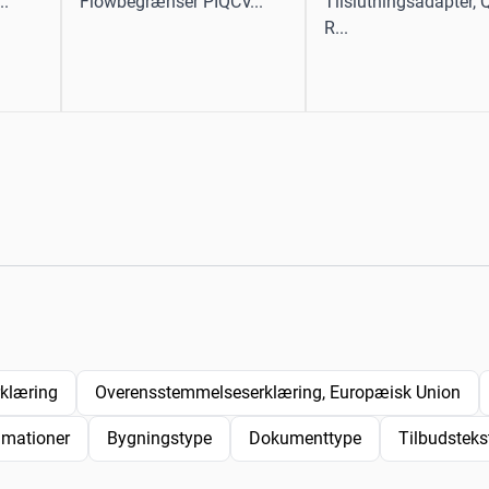
..
Flowbegrænser PIQCV...
Tilslutningsadapter,
R...
rklæring
Overensstemmelseserklæring, Europæisk Union
imationer
Bygningstype
Dokumenttype
Tilbudsteks