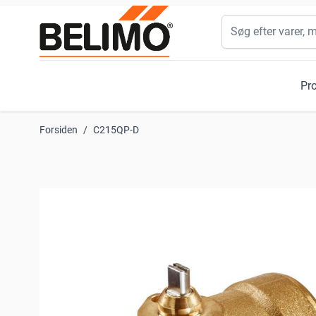
Skip to Content
Søg
Pr
Forsiden
/
C215QP-D