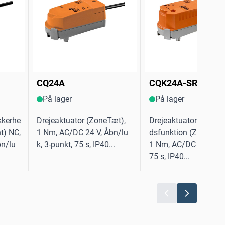
CQ24A
CQK24A-SR
På lager
På lager
kkerhe
Drejeaktuator (ZoneTæt),
Drejeaktuator med si
t) NC,
1 Nm, AC/DC 24 V, Åbn/lu
dsfunktion (ZoneTigh
bn/lu
k, 3-punkt, 75 s, IP40...
1 Nm, AC/DC 24 V, 2..
75 s, IP40...