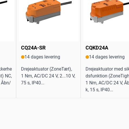
CQ24A-SR
CQKD24A
14 dages levering
14 dages levering
kkerhe
Drejeaktuator (ZoneTæt),
Drejeaktuator med si
t) NC,
1 Nm, AC/DC 24 V, 2...10 V,
dsfunktion (ZoneTigh
, Åbn/
75 s, IP40...
1 Nm, AC/DC 24 V, Å
k, 15 s, IP40...