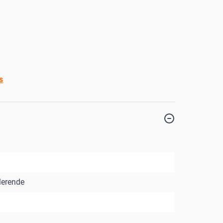
s
erende