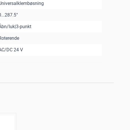
Universalklembøsning
0...287.5°
Åbn/luk|3-punkt
Roterende
AC/DC 24 V