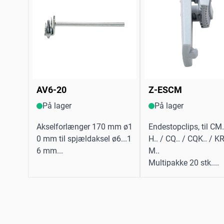
AV6-20
Z-ESCM
På lager
På lager
Akselforlænger 170 mm ø1
Endestopclips, til CM.
0 mm til spjældaksel ø6...1
H.. / CQ.. / CQK.. / KR
6 mm...
M..
Multipakke 20 stk....