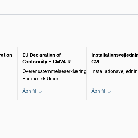
ration
EU Declaration of
Installationsvejledni
Conformity – CM24-R
CM..
Overensstemmelseserklæring,
Installationsvejledni
Europæisk Union
Åbn fil
Åbn fil