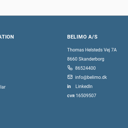
ATION
BELIMO A/S
Thomas Helsteds Vej 7A
8660
Skanderborg
86524400
info@belimo.dk
in
LinkedIn
lar
16509507
CVR