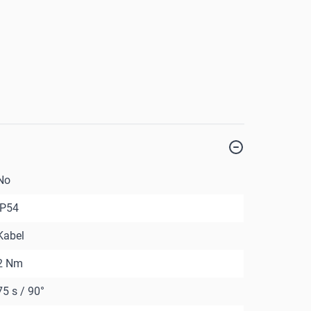
No
IP54
Kabel
2 Nm
75 s / 90°