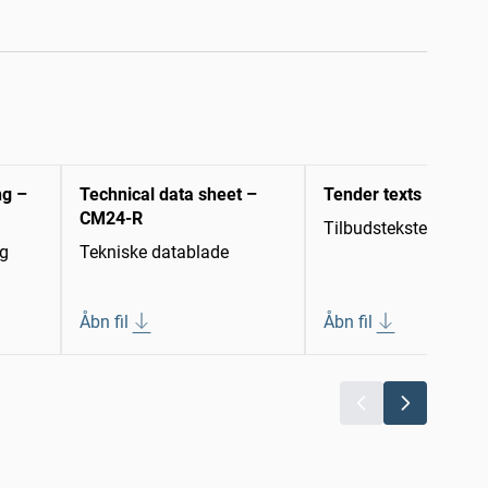
ng –
Technical data sheet –
Tender texts
CM24-R
Tilbudstekster
ng
Tekniske datablade
Åbn fil
Åbn fil