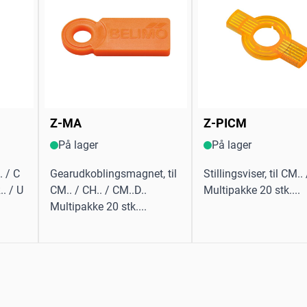
Z-MA
Z-PICM
På lager
På lager
. / C
Gearudkoblingsmagnet, til
Stillingsviser, til CM..
.. / U
CM.. / CH.. / CM..D..
Multipakke 20 stk....
Multipakke 20 stk....