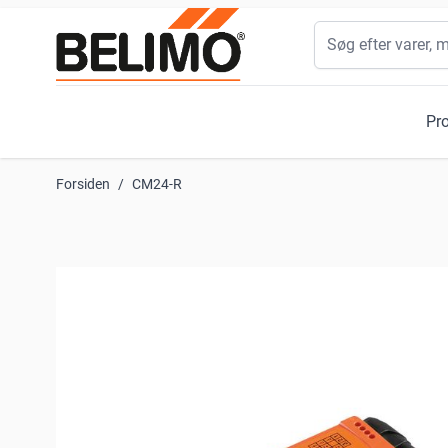
Skip to Content
Søg
Pr
Forsiden
/
CM24-R