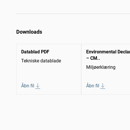
Downloads
Datablad PDF
Environmental Decla
– CM..
Tekniske datablade
Miljøerklæring
Åbn fil
Åbn fil