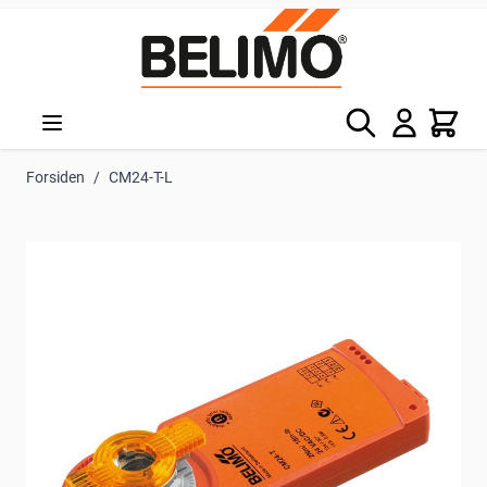
Skip to Content
Søg
Kurv
Forsiden
/
CM24-T-L