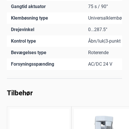
Gangtid aktuator
75 s / 90°
Klembøsning type
Universalklembøsni
Drejevinkel
0...287.5°
Kontrol type
Åbn/luk|3-punkt
Bevægelses type
Roterende
Forsyningsspænding
AC/DC 24 V
Tilbehør