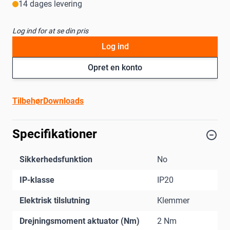
14 dages levering
Log ind for at se din pris
Log ind
Opret en konto
Tilbehør
Downloads
Specifikationer
Sikkerhedsfunktion
No
IP-klasse
IP20
Elektrisk tilslutning
Klemmer
Drejningsmoment aktuator (Nm)
2 Nm