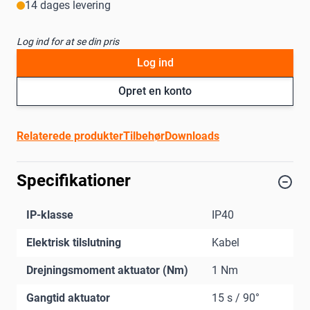
14 dages levering
Log ind for at se din pris
Log ind
Opret en konto
Relaterede produkter
Tilbehør
Downloads
Specifikationer
IP-klasse
IP40
Elektrisk tilslutning
Kabel
Drejningsmoment aktuator (Nm)
1 Nm
Gangtid aktuator
15 s / 90°