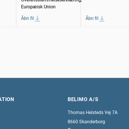
Europæisk Union
Åbn fil
Åbn fil
ATION
BELIMO A/S
Thomas Helsteds Vej 7A
8660
Skanderborg