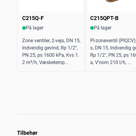
C215Q-F
C215QPT-B
På lager
På lager
Zone ventiler, 2-vejs, DN 15,
PI-zoneventil (PIQCV),
Indvendig gevind, Rp 1/2",
s, DN 15, Indvendig g
PN 25, ps 1600 kPa, Kvs 1.
Rp 1/2", PN 25, ps 1
2 m³/h, Væsketemp...
a, V'nom 210 l/h, ...
Tilbehør