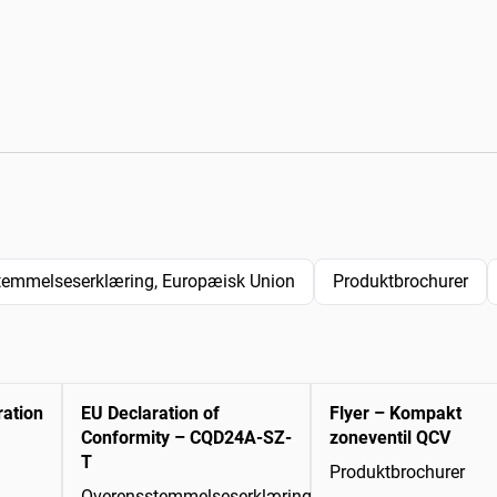
temmelseserklæring, Europæisk Union
Produktbrochurer
ration
EU Declaration of
Flyer – Kompakt
Conformity – CQD24A-SZ-
zoneventil QCV
T
Produktbrochurer
Overensstemmelseserklæring,