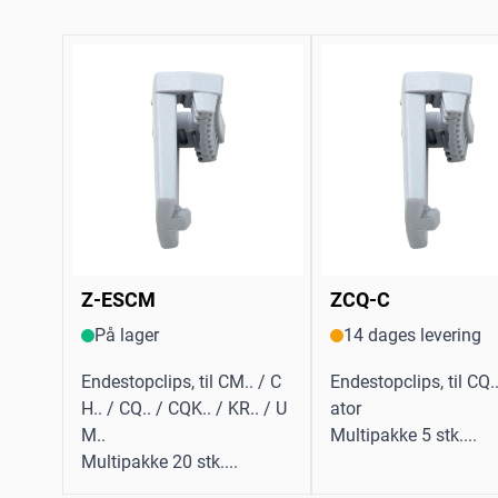
Z-ESCM
ZCQ-C
På lager
14 dages levering
Endestopclips, til CM.. / C
Endestopclips, til CQ.
H.. / CQ.. / CQK.. / KR.. / U
ator
M..
Multipakke 5 stk....
Multipakke 20 stk....