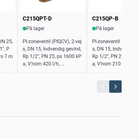
C215QPT-D
C215QP-B
På lager
På lager
 DN 25,
PI-zoneventil (PIQCV), 2-vej
PI-zoneventil (PIQCV),
1", P
s, DN 15, Indvendig gevind,
s, DN 15, Indvendig g
vs 7 m
Rp 1/2", PN 25, ps 1600 kP
Rp 1/2", PN 25, ps 1
.
a, V'nom 420 l/h, ...
a, V'nom 210 l/h, ...