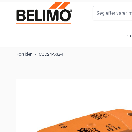
Skip to Content
Søg
Pr
Forsiden
/
CQD24A-SZ-T