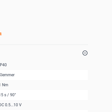
s
IP40
Klemmer
1 Nm
15 s / 90°
DC 0.5...10 V