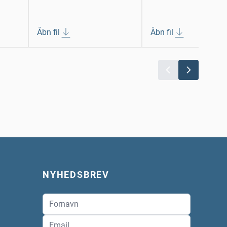
Åbn fil
Åbn fil
NYHEDSBREV