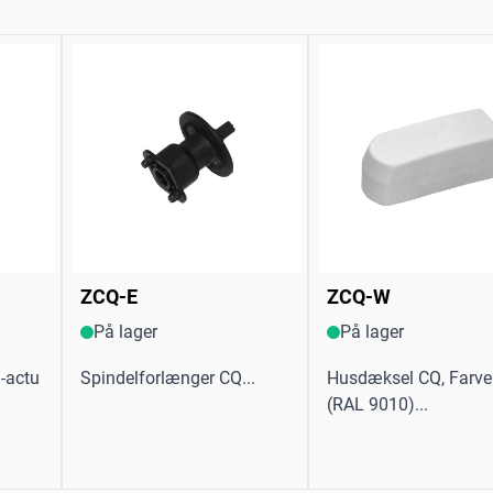
ZCQ-E
ZCQ-W
På lager
På lager
.-actu
Spindelforlænger CQ...
Husdæksel CQ, Farve:
(RAL 9010)...