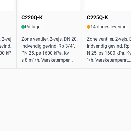
C220Q-K
C225Q-K
På lager
14 dages levering
 2-vej
Zone ventiler, 2-vejs, DN 20,
Zone ventiler, 2-vejs,
evind,
Indvendig gevind, Rp 3/4",
Indvendig gevind, Rp 
600 kP
PN 25, ps 1600 kPa, Kv
N 25, ps 1600 kPa, K
s 8 m³/h, Væsketemper...
³/h, Væsketemperat..