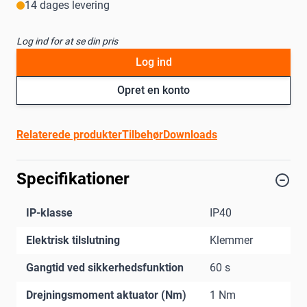
14 dages levering
Log ind for at se din pris
Log ind
Opret en konto
Relaterede produkter
Tilbehør
Downloads
Specifikationer
IP-klasse
IP40
Elektrisk tilslutning
Klemmer
Gangtid ved sikkerhedsfunktion
60 s
Drejningsmoment aktuator (Nm)
1 Nm