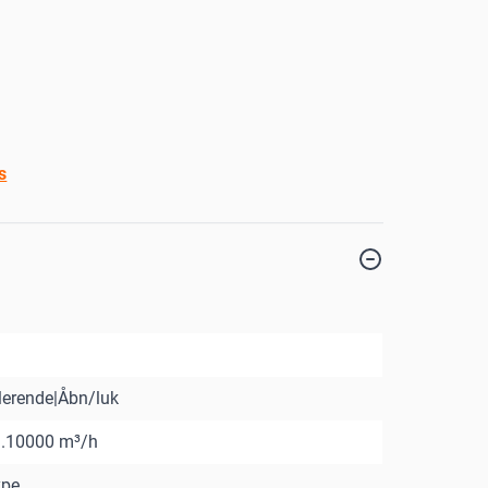
s
erende|Åbn/luk
..10000 m³/h
ype