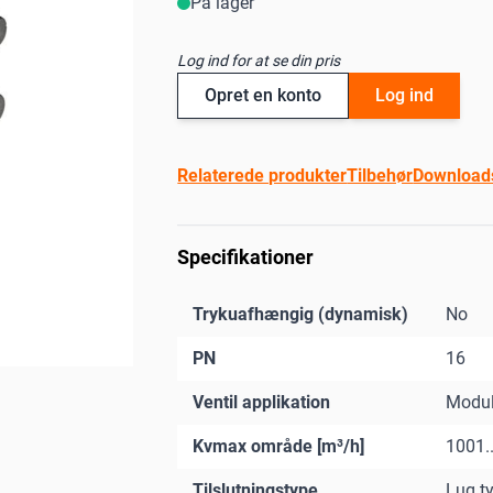
På lager
Log ind for at se din pris
Opret en konto
Log ind
Relaterede produkter
Tilbehør
Download
Specifikationer
Trykuafhængig (dynamisk)
No
PN
16
Ventil applikation
Modul
Kvmax område [m³/h]
1001.
Tilslutningstype
Lug t