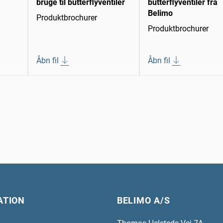
bruge til butterflyventiler
butterflyventiler fra
Belimo
Produktbrochurer
Produktbrochurer
Åbn fil
Åbn fil
ATION
BELIMO A/S