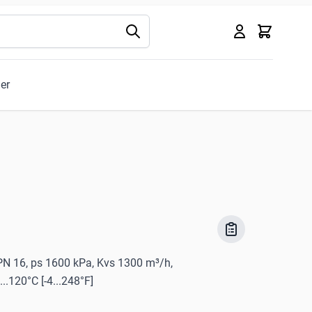
Kurv
ler
e PN 16, ps 1600 kPa, Kvs 1300 m³/h,
.120°C [-4...248°F]