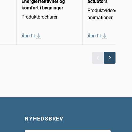
Energieffektivitet og
actuators
komfort i bygninger
Produktvideoer/-
Produktbrochurer
animationer
Åbn fil
Åbn fil
NYHEDSBREV