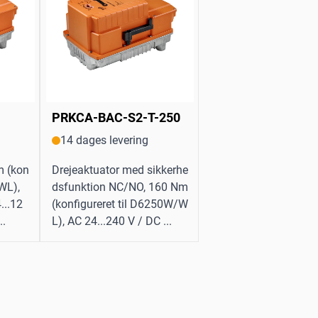
PRKCA-BAC-S2-T-250
14 dages levering
m (kon
Drejeaktuator med sikkerhe
WL),
dsfunktion NC/NO, 160 Nm
...12
(konfigureret til D6250W/W
..
L), AC 24...240 V / DC ...