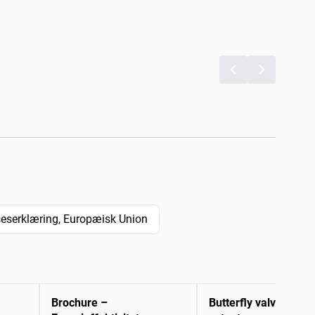
serklæring, Europæisk Union
Brochure –
Butterfly valves and