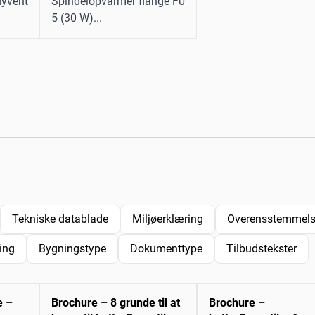
lyvent
Spindelopvarmer flange F0
5 (30 W)...
Tekniske datablade
Miljøerklæring
Overensstemmelse
ing
Bygningstype
Dokumenttype
Tilbudstekster
e –
Brochure – 8 grunde til at
Brochure –