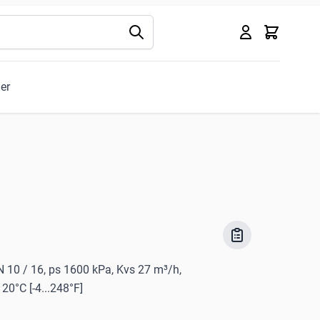
Kurv
ler
 PN 10 / 16, ps 1600 kPa, Kvs 27 m³/h,
0°C [-4...248°F]