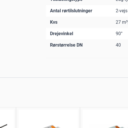
Antal rørtilslutninger
2-vejs
Kvs
27 m³
Drejevinkel
90°
Rørstørrelse DN
40