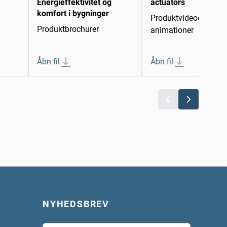
Energieffektivitet og
actuators
komfort i bygninger
Produktvideoer/-
Produktbrochurer
animationer
Åbn fil
Åbn fil
NYHEDSBREV