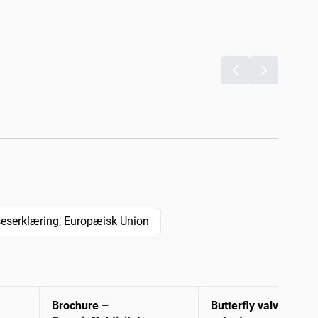
serklæring, Europæisk Union
Brochure –
Butterfly valves and