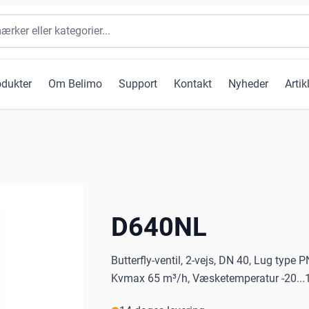
odukter
Om Belimo
Support
Kontakt
Nyheder
Artik
D640NL
Butterfly-ventil, 2-vejs, DN 40, Lug type
Kvmax 65 m³/h, Væsketemperatur -20...12