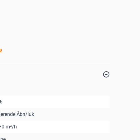
s
16
erende|Åbn/luk
170 m³/h
ype