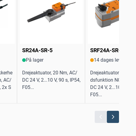
SR24A-SR-5
SRF24A-SR-5
På lager
14 dages levering
kkerhe
Drejeaktuator, 20 Nm, AC/
Drejeaktuator med si
m, AC/
DC 24 V, 2...10 V, 90 s, IP54,
dsfunktion NC, 20 N
, 2x S
F05...
DC 24 V, 2...10 V, 90 s
F05...