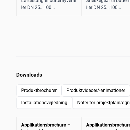
Løftestang til butterflyventi
Snekkegear til butterf
ler DN 25...100...
iler DN 25...100...
Downloads
Produktbrochurer
Produktvideoer/-animationer
Installationsvejledning
Noter for projektplanlægn
Applikationsbrochure –
Applikationsbrochur