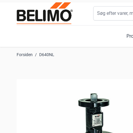
Skip to Content
Søg
Pr
Forsiden
/
D640NL