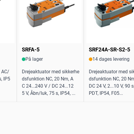
SRFA-5
SRF24A-SR-S2-5
På lager
14 dages levering
, AC/
Drejeaktuator med sikkerhe
Drejeaktuator med si
, IP5
dsfunktion NC, 20 Nm, A
dsfunktion NC, 20 N
C 24...240 V / DC 24...12
DC 24 V, 2...10 V, 90 s
5 V, Åbn/luk, 75 s, IP54, ...
PDT, IP54, F05...