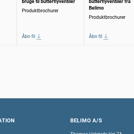
bruge til butterflyventiler
butterflyventiler fra
Belimo
Produktbrochurer
Produktbrochurer
Åbn fil
Åbn fil
ATION
BELIMO A/S