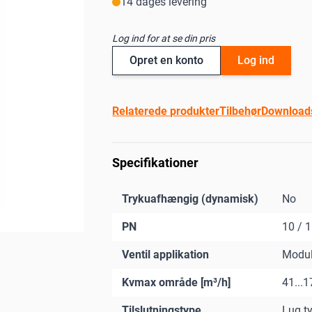
14 dages levering
Log ind for at se din pris
Opret en konto
Log ind
Relaterede produkter
Tilbehør
Download
Specifikationer
Trykuafhængig (dynamisk)
No
PN
10 / 
Ventil applikation
Modul
Kvmax område [m³/h]
41...
Tilslutningstype
Lug t